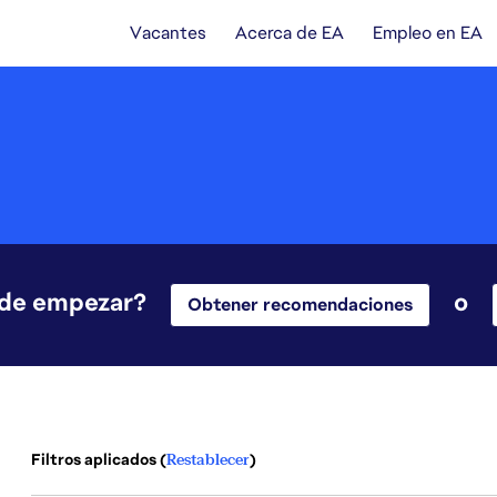
Vacantes
Acerca de EA
Empleo en EA
nde empezar?
o
Obtener recomendaciones
Filtros aplicados (
Restablecer
)
3 Resultados