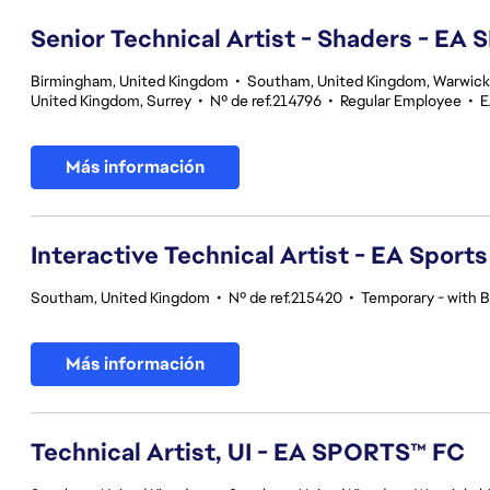
Senior Technical Artist - Shaders - EA
Birmingham, United Kingdom
•
Southam, United Kingdom, Warwick
United Kingdom, Surrey
•
Nº de ref.214796
•
Regular Employee
•
E
Más información
Interactive Technical Artist - EA Sport
Southam, United Kingdom
•
Nº de ref.215420
•
Temporary - with B
Más información
Technical Artist, UI - EA SPORTS™ FC