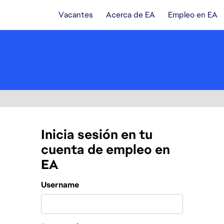
Vacantes
Acerca de EA
Empleo en EA
Inicia sesión en tu
cuenta de empleo en
EA
Login
Username