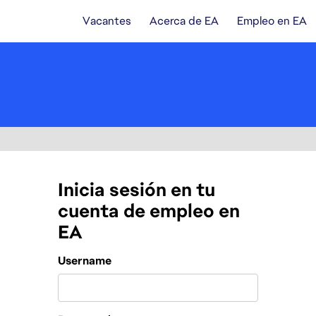
Vacantes
Acerca de EA
Empleo en EA
Inicia sesión en tu
cuenta de empleo en
EA
Login
Username