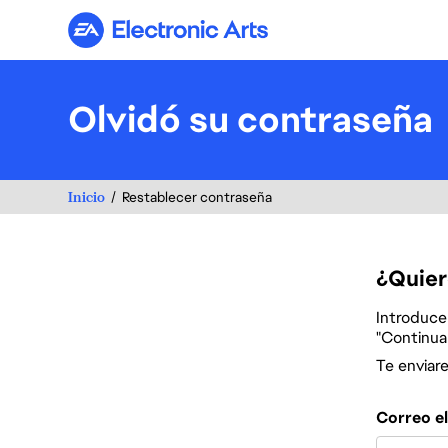
Electronic Arts
Olvidó su contraseña
Inicio
Restablecer contraseña
¿Quier
Introduce 
"Continuar
Te enviar
Restablece la
Correo e