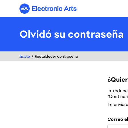
Electronic Arts
Olvidó su contraseña
Inicio
Restablecer contraseña
¿Quier
Introduce 
"Continuar
Te enviar
Restablece la
Correo e