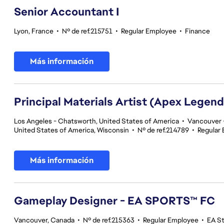
Senior Accountant I
Lyon, France
•
Nº de ref.215751
•
Regular Employee
•
Finance
Más información
Principal Materials Artist (Apex Legend
Los Angeles - Chatsworth, United States of America
•
Vancouver -
United States of America, Wisconsin
•
Nº de ref.214789
•
Regular
Más información
Gameplay Designer - EA SPORTS™ FC
Vancouver, Canada
•
Nº de ref.215363
•
Regular Employee
•
EA S