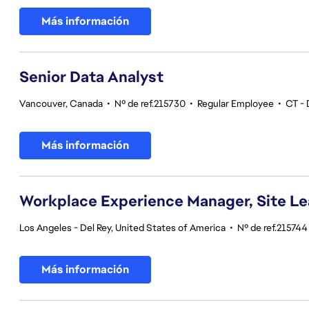
Más información
Senior Data Analyst
Vancouver, Canada
•
Nº de ref.215730
•
Regular Employee
•
CT - 
Más información
Workplace Experience Manager, Site L
Los Angeles - Del Rey, United States of America
•
Nº de ref.215744
Más información