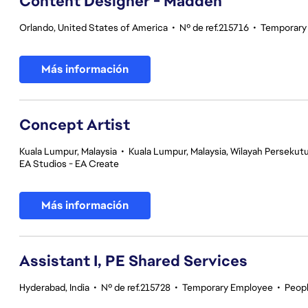
Content Designer - Madden
Orlando, United States of America
•
Nº de ref.215716
•
Temporary
Más información
Concept Artist
Kuala Lumpur, Malaysia
•
Kuala Lumpur, Malaysia, Wilayah Perseku
EA Studios - EA Create
Más información
Assistant I, PE Shared Services
Hyderabad, India
•
Nº de ref.215728
•
Temporary Employee
•
Peop