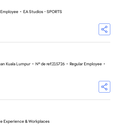
 Employee
•
EA Studios - SPORTS
tuan Kuala Lumpur
•
Nº de ref.215726
•
Regular Employee
•
le Experience & Workplaces