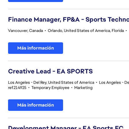
Finance Manager, FP&A - Sports Techno
Vancouver, Canada
•
Orlando, United States of America, Florida
•
Más información
Creative Lead - EA SPORTS
Los Angeles - Del Rey, United States of America
•
Los Angeles - De
ref.214925
•
Temporary Employee
•
Marketing
Más información
Development Manager - EA Sports FC