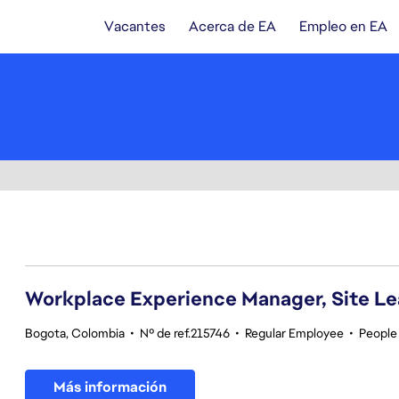
Vacantes
Acerca de EA
Empleo en EA
61-80 de 342 No hay resultados
Workplace Experience Manager, Site L
Bogota, Colombia
•
Nº de ref.215746
•
Regular Employee
•
People
Más información