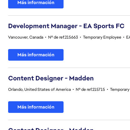
Más información
Development Manager - EA Sports FC
Vancouver, Canada
•
Nº de ref.215663
•
Temporary Employee
•
E
Más información
Content Designer - Madden
Orlando, United States of America
•
Nº de ref.215715
•
Temporary
Más información