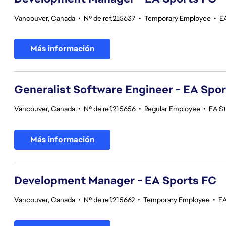
Vancouver, Canada
•
Nº de ref.215637
•
Temporary Employee
•
E
Más información
Generalist Software Engineer - EA Spo
Vancouver, Canada
•
Nº de ref.215656
•
Regular Employee
•
EA S
Más información
Development Manager - EA Sports FC
Vancouver, Canada
•
Nº de ref.215662
•
Temporary Employee
•
EA