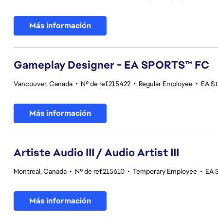
Más información
Gameplay Designer - EA SPORTS™ FC
Vancouver, Canada
•
Nº de ref.215422
•
Regular Employee
•
EA S
Más información
Artiste Audio III / Audio Artist III
Montreal, Canada
•
Nº de ref.215610
•
Temporary Employee
•
EA 
Más información