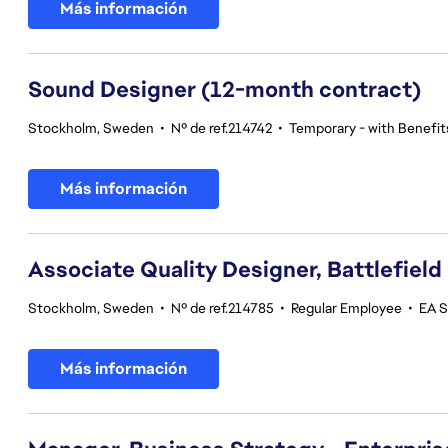
Más información
Sound Designer (12-month contract)
Stockholm, Sweden
•
Nº de ref.214742
•
Temporary - with Benefit
Más información
Associate Quality Designer, Battlefield
Stockholm, Sweden
•
Nº de ref.214785
•
Regular Employee
•
EA S
Más información