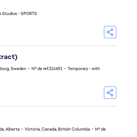
A Studios - SPORTS
tract)
burg, Sweden
•
Nº de ref.215691
•
Temporary - with
a, Alberta
•
Victoria, Canada, British Columbia
•
Nº de