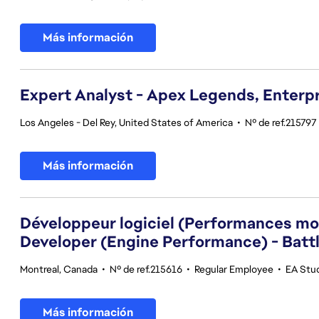
Más información
Expert Analyst - Apex Legends, Enterpri
Los Angeles - Del Rey, United States of America
•
Nº de ref.215797
Más información
Développeur logiciel (Performances mot
Developer (Engine Performance) - Battl
Montreal, Canada
•
Nº de ref.215616
•
Regular Employee
•
EA Stud
Más información