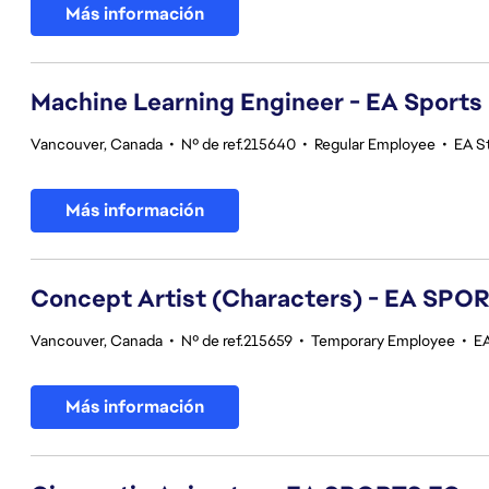
Más información
Machine Learning Engineer - EA Sports
Vancouver, Canada
•
Nº de ref.215640
•
Regular Employee
•
EA S
Más información
Concept Artist (Characters) - EA SPO
Vancouver, Canada
•
Nº de ref.215659
•
Temporary Employee
•
E
Más información