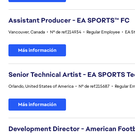
Assistant Producer - EA SPORTS™ FC
Vancouver, Canada
•
Nº de ref.214934
•
Regular Employee
•
EA S
Más información
Senior Technical Artist - EA SPORTS T
Orlando, United States of America
•
Nº de ref.215687
•
Regular E
Más información
Development Director - American Footb