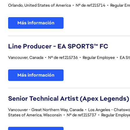
Orlando, United States of America
•
Nº de ref.215714
•
Regular E
Más información
Line Producer - EA SPORTS™ FC
Vancouver, Canada
•
Nº de ref.215736
•
Regular Employee
•
EA S
Más información
Senior Technical Artist (Apex Legends)
Vancouver - Great Northern Way, Canada
•
Los Angeles - Chatswor
States of America, Wisconsin
•
Nº de ref.215737
•
Regular Employ