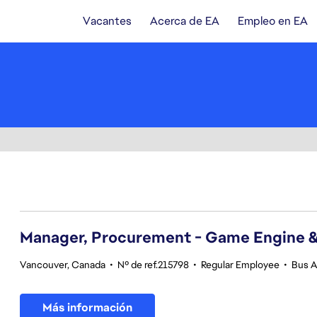
Vacantes
Acerca de EA
Empleo en EA
41-60 de 342 No hay resultados
Manager, Procurement - Game Engine 
Vancouver, Canada
•
Nº de ref.215798
•
Regular Employee
•
Bus A
Más información