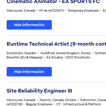
Cinematic Animator - EA SPORTS FC
Vancouver, Canada
•
Nº de ref.215673
•
Temporary Employee
•
E
Más información
Runtime Technical Artist (8-month con
Stockholm, Sweden
•
Guildford, United Kingdom, Surrey
•
Gothen
Benefits (EU & Malaysia)
•
EA Studios - DICE Stockholm
Más información
Site Reliability Engineer III
Vancouver, Canada
•
Toronto, Canada, Ontario
•
Edmonton, Canad
ref.215708
•
Regular Employee
•
CT - Infrastructure & Platform