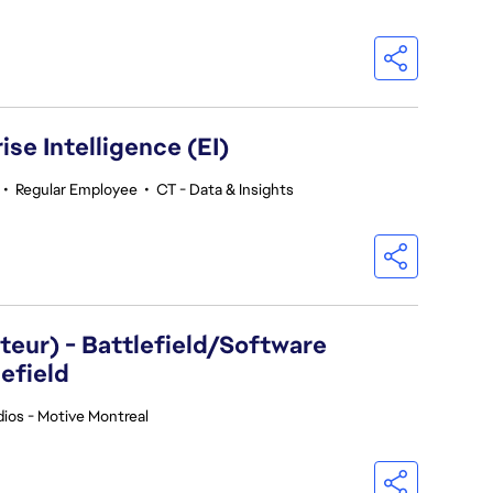
se Intelligence (EI)
•
Regular Employee
•
CT - Data & Insights
eur) - Battlefield/Software
efield
ios - Motive Montreal