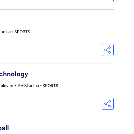
tudios - SPORTS
echnology
mployee
•
EA Studios - SPORTS
all