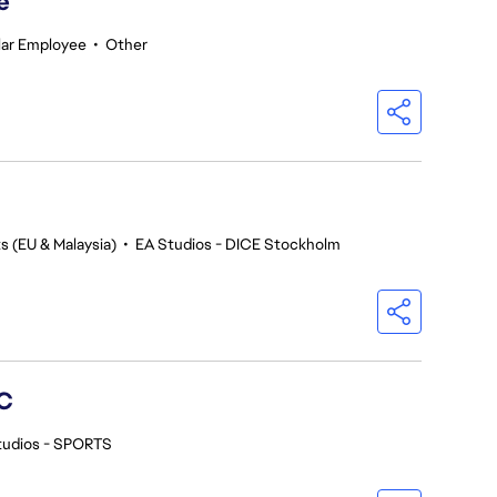
e
lar Employee
•
Other
s (EU & Malaysia)
•
EA Studios - DICE Stockholm
C
tudios - SPORTS