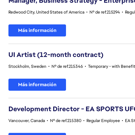
Manager, Business Strategy - Enterpris
Redwood City, United States of America
•
Nº de ref.215294
•
Regu
Más información
UI Artist (12-month contract)
Stockholm, Sweden
•
Nº de ref.215346
•
Temporary - with Benefit
Más información
Development Director - EA SPORTS UF
Vancouver, Canada
•
Nº de ref.215380
•
Regular Employee
•
EA S