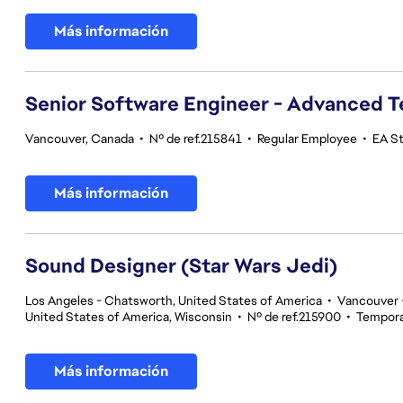
Más información
Senior Software Engineer - Advanced 
Vancouver, Canada
•
Nº de ref.215841
•
Regular Employee
•
EA S
Más información
Sound Designer (Star Wars Jedi)
Los Angeles - Chatsworth, United States of America
•
Vancouver -
United States of America, Wisconsin
•
Nº de ref.215900
•
Tempora
Más información