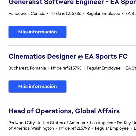
Generalist Software Engineer - EA Spo
Vancouver, Canada
•
Nº de ref.215786
•
Regular Employee
•
EA S
Más información
Cinematics Designer @ EA Sports FC
Bucharest, Romania
•
Nº de ref.215795
•
Regular Employee
•
EA S
Más información
Head of Operations, Global Affairs
Redwood City, United States of America
•
Los Angeles - Del Rey, U
of America, Washington
•
Nº de ref.215799
•
Regular Employee
•
L