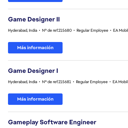
Game Designer II
Hyderabad, India
•
Nº de ref.215680
•
Regular Employee
•
EA Mobil
Más información
Game Designer I
Hyderabad, India
•
Nº de ref.215681
•
Regular Employee
•
EA Mobil
Más información
Gameplay Software Engineer