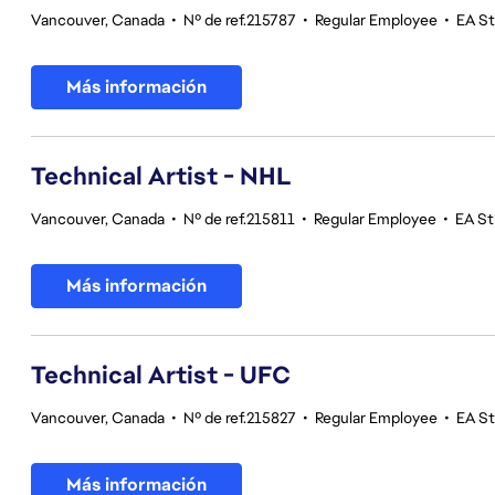
Vancouver, Canada
•
Nº de ref.215787
•
Regular Employee
•
EA S
Más información
Technical Artist - NHL
Vancouver, Canada
•
Nº de ref.215811
•
Regular Employee
•
EA St
Más información
Technical Artist - UFC
Vancouver, Canada
•
Nº de ref.215827
•
Regular Employee
•
EA S
Más información