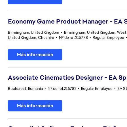
Economy Game Product Manager - EA
Birmingham, United Kingdom
•
Birmingham, United Kingdom, West
United Kingdom, Cheshire
•
Nº de ref.215778
•
Regular Employee
Más información
Associate Cinematics Designer - EA Sp
Bucharest, Romania
•
Nº de ref.215782
•
Regular Employee
•
EA S
Más información