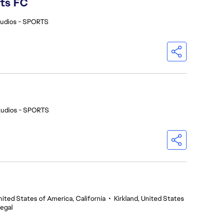
rts FC
tudios - SPORTS
tudios - SPORTS
nited States of America, California
•
Kirkland, United States
egal