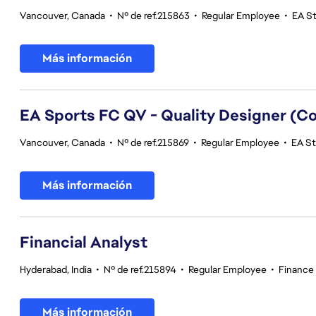
Vancouver, Canada
•
Nº de ref.215863
•
Regular Employee
•
EA St
Más información
EA Sports FC QV - Quality Designer (
Vancouver, Canada
•
Nº de ref.215869
•
Regular Employee
•
EA St
Más información
Financial Analyst
Hyderabad, India
•
Nº de ref.215894
•
Regular Employee
•
Finance
Más información