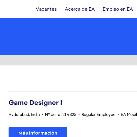
Vacantes
Acerca de EA
Empleo en EA
1-20 de 346 No hay resultados
Game Designer I
Hyderabad, India
•
Nº de ref.214825
•
Regular Employee
•
EA Mobil
Más información