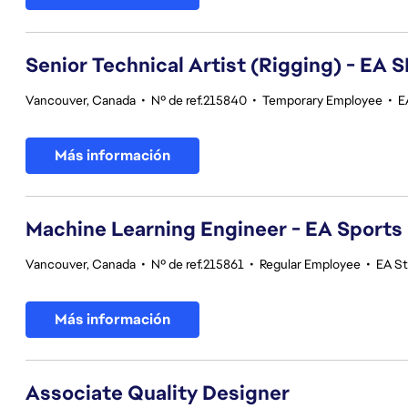
Senior Technical Artist (Rigging) - E
Vancouver, Canada
•
Nº de ref.215840
•
Temporary Employee
•
E
Más información
Machine Learning Engineer - EA Sports
Vancouver, Canada
•
Nº de ref.215861
•
Regular Employee
•
EA S
Más información
Associate Quality Designer