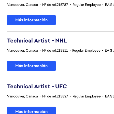
Vancouver, Canada
•
Nº de ref.215787
•
Regular Employee
•
EA S
Más información
Technical Artist - NHL
Vancouver, Canada
•
Nº de ref.215811
•
Regular Employee
•
EA St
Más información
Technical Artist - UFC
Vancouver, Canada
•
Nº de ref.215827
•
Regular Employee
•
EA S
Más información