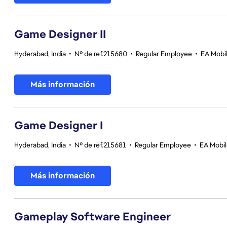
Game Designer II
Hyderabad, India
•
Nº de ref.215680
•
Regular Employee
•
EA Mobil
Más información
Game Designer I
Hyderabad, India
•
Nº de ref.215681
•
Regular Employee
•
EA Mobil
Más información
Gameplay Software Engineer