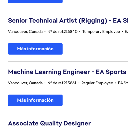
Senior Technical Artist (Rigging) - E
Vancouver, Canada
•
Nº de ref.215840
•
Temporary Employee
•
E
Más información
Machine Learning Engineer - EA Sports
Vancouver, Canada
•
Nº de ref.215861
•
Regular Employee
•
EA S
Más información
Associate Quality Designer