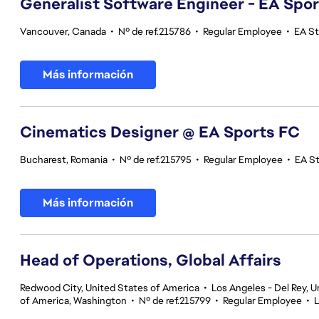
Generalist Software Engineer - EA Spo
Vancouver, Canada
•
Nº de ref.215786
•
Regular Employee
•
EA S
Más información
Cinematics Designer @ EA Sports FC
Bucharest, Romania
•
Nº de ref.215795
•
Regular Employee
•
EA S
Más información
Head of Operations, Global Affairs
Redwood City, United States of America
•
Los Angeles - Del Rey, U
of America, Washington
•
Nº de ref.215799
•
Regular Employee
•
L