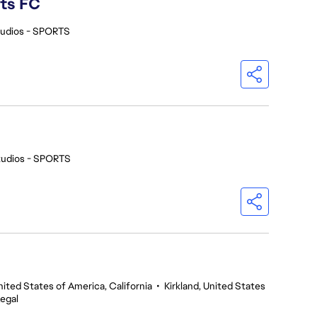
rts FC
tudios - SPORTS
tudios - SPORTS
nited States of America, California
•
Kirkland, United States
egal