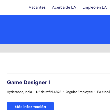
Vacantes
Acerca de EA
Empleo en EA
1-20 de 348 No hay resultados
Game Designer I
Hyderabad, India
•
Nº de ref.214825
•
Regular Employee
•
EA Mobil
Más información