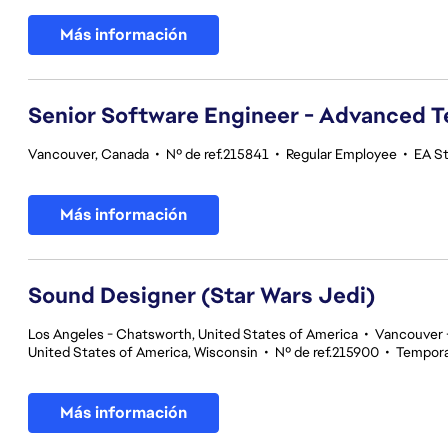
Más información
Senior Software Engineer - Advanced 
Vancouver, Canada
•
Nº de ref.215841
•
Regular Employee
•
EA S
Más información
Sound Designer (Star Wars Jedi)
Los Angeles - Chatsworth, United States of America
•
Vancouver -
United States of America, Wisconsin
•
Nº de ref.215900
•
Tempora
Más información