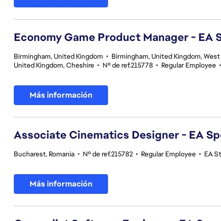
Economy Game Product Manager - EA
Birmingham, United Kingdom
•
Birmingham, United Kingdom, West
United Kingdom, Cheshire
•
Nº de ref.215778
•
Regular Employee
Más información
Associate Cinematics Designer - EA Sp
Bucharest, Romania
•
Nº de ref.215782
•
Regular Employee
•
EA S
Más información