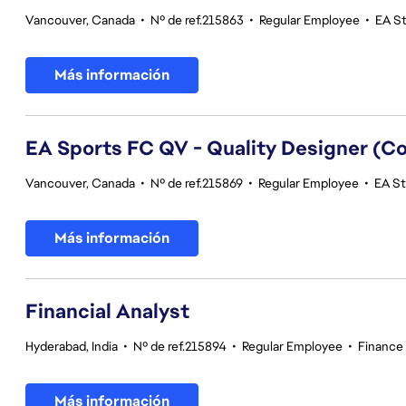
Vancouver, Canada
•
Nº de ref.215863
•
Regular Employee
•
EA St
Más información
EA Sports FC QV - Quality Designer (
Vancouver, Canada
•
Nº de ref.215869
•
Regular Employee
•
EA St
Más información
Financial Analyst
Hyderabad, India
•
Nº de ref.215894
•
Regular Employee
•
Finance
Más información