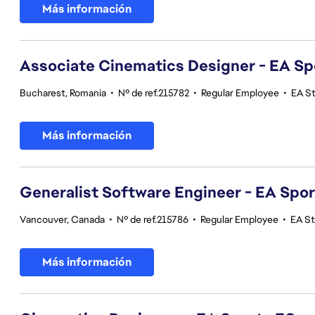
Más información
Associate Cinematics Designer - EA Sp
Bucharest, Romania
•
Nº de ref.215782
•
Regular Employee
•
EA S
Más información
Generalist Software Engineer - EA Spo
Vancouver, Canada
•
Nº de ref.215786
•
Regular Employee
•
EA S
Más información