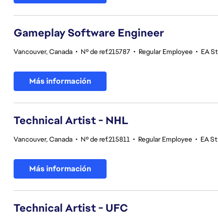
Gameplay Software Engineer
Vancouver, Canada
•
Nº de ref.215787
•
Regular Employee
•
EA S
Más información
Technical Artist - NHL
Vancouver, Canada
•
Nº de ref.215811
•
Regular Employee
•
EA St
Más información
Technical Artist - UFC