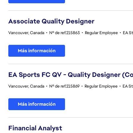
Associate Quality Designer
Vancouver, Canada
•
Nº de ref.215863
•
Regular Employee
•
EA St
Más información
EA Sports FC QV - Quality Designer (
Vancouver, Canada
•
Nº de ref.215869
•
Regular Employee
•
EA St
Más información
Financial Analyst