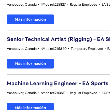
Vancouver, Canada
•
Nº de ref.215827
•
Regular Employee
•
EA S
Más información
Senior Technical Artist (Rigging) - E
Vancouver, Canada
•
Nº de ref.215840
•
Temporary Employee
•
E
Más información
Machine Learning Engineer - EA Sports
Vancouver, Canada
•
Nº de ref.215861
•
Regular Employee
•
EA S
Más información