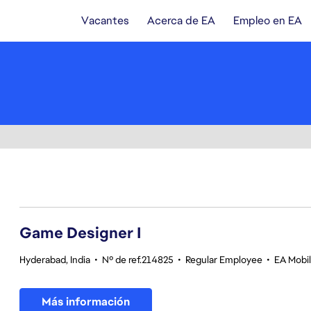
Vacantes
Acerca de EA
Empleo en EA
1-20 de 354 No hay resultados
Game Designer I
Hyderabad, India
•
Nº de ref.214825
•
Regular Employee
•
EA Mobil
Más información