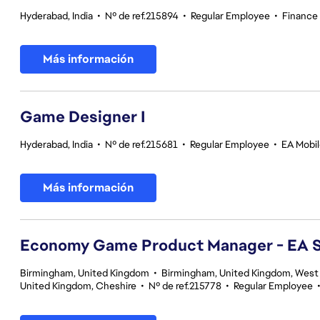
Hyderabad, India
•
Nº de ref.215894
•
Regular Employee
•
Finance
Más información
Game Designer I
Hyderabad, India
•
Nº de ref.215681
•
Regular Employee
•
EA Mobil
Más información
Economy Game Product Manager - EA
Birmingham, United Kingdom
•
Birmingham, United Kingdom, West
United Kingdom, Cheshire
•
Nº de ref.215778
•
Regular Employee