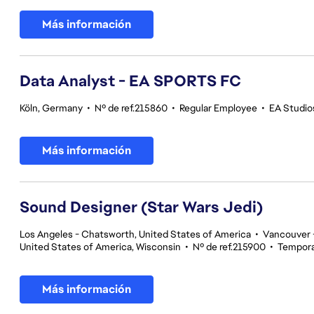
Más información
Data Analyst - EA SPORTS FC
Köln, Germany
•
Nº de ref.215860
•
Regular Employee
•
EA Studio
Más información
Sound Designer (Star Wars Jedi)
Los Angeles - Chatsworth, United States of America
•
Vancouver -
United States of America, Wisconsin
•
Nº de ref.215900
•
Tempora
Más información