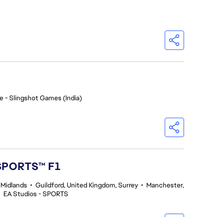
e - Slingshot Games (India)
 SPORTS™ F1
 Midlands
•
Guildford, United Kingdom, Surrey
•
Manchester,
•
EA Studios - SPORTS