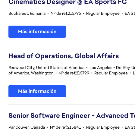
Cinematics Designer @ EA Sports FC
Bucharest, Romania
•
Nº de ref.215795
•
Regular Employee
•
EA S
Más información
Head of Operations, Global Affairs
Redwood City, United States of America
•
Los Angeles - Del Rey, U
of America, Washington
•
Nº de ref.215799
•
Regular Employee
•
L
Más información
Senior Software Engineer - Advanced 
Vancouver, Canada
•
Nº de ref.215841
•
Regular Employee
•
EA S