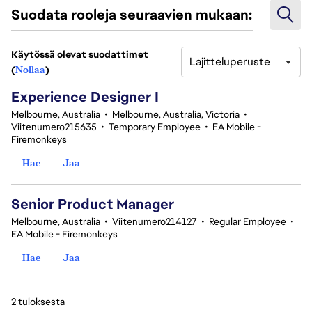
Suodata rooleja seuraavien mukaan:
Käytössä olevat suodattimet
Lajitteluperuste
2 tuloksesta
(
Nollaa
)
Experience Designer I
Melbourne, Australia
•
Melbourne, Australia, Victoria
•
Viitenumero215635
•
Temporary Employee
•
EA Mobile -
Firemonkeys
Hae
Jaa
Senior Product Manager
Melbourne, Australia
•
Viitenumero214127
•
Regular Employee
•
EA Mobile - Firemonkeys
Hae
Jaa
2 tuloksesta