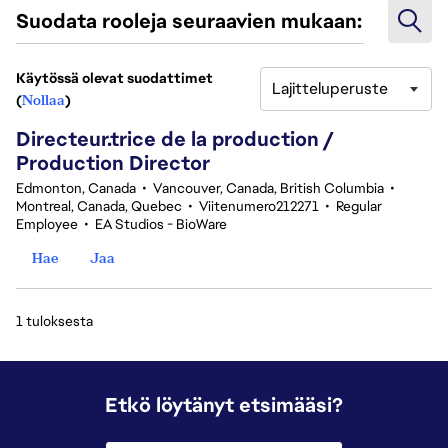
Suodata rooleja seuraavien mukaan:
Käytössä olevat suodattimet
Lajitteluperuste
1 tuloksesta
(
Nollaa
)
Directeur.trice de la production /
Production Director
Edmonton, Canada
•
Vancouver, Canada, British Columbia
•
Montreal, Canada, Quebec
•
Viitenumero212271
•
Regular
Employee
•
EA Studios - BioWare
Hae
Jaa
1 tuloksesta
Etkö löytänyt etsimääsi?