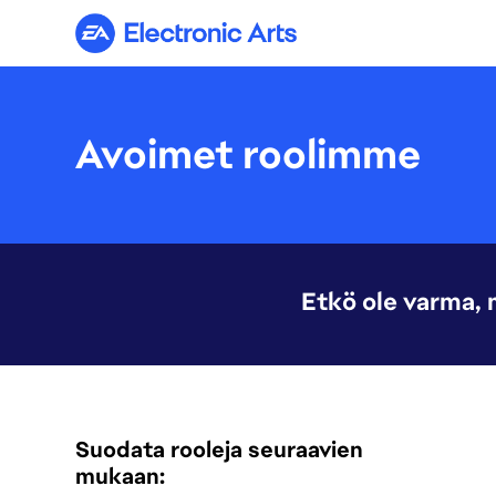
Electronic Arts
Avoimet roolimme
Etkö ole varma, 
Suodata rooleja seuraavien
mukaan: