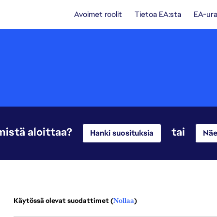
Avoimet roolit
Tietoa EA:sta
EA-ura
mistä aloittaa?
tai
Hanki suosituksia
Näe
Käytössä olevat suodattimet (
Nollaa
)
3 tuloksesta