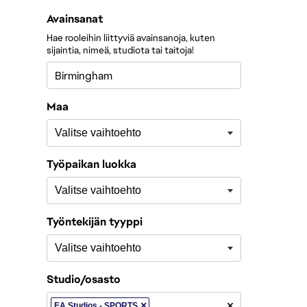
Suodata rooleja seuraavien mukaan:
Avainsanat
Hae rooleihin liittyviä avainsanoja, kuten
sijaintia, nimeä, studiota tai taitoja!
Maa
Työpaikan luokka
Työntekijän tyyppi
Studio/osasto
×
EA Studios - SPORTS