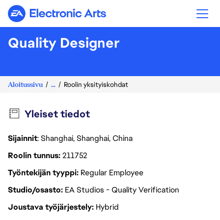
Electronic Arts
Quality Designer
Aloitussivu
...
Roolin yksityiskohdat
Yleiset tiedot
Sijainnit
: Shanghai, Shanghai, China
Roolin tunnus
211752
Työntekijän tyyppi
Regular Employee
Studio/osasto
EA Studios - Quality Verification
Joustava työjärjestely
Hybrid