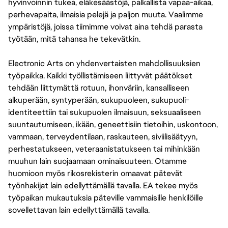
hyvinvoinnin tukea, eläkesäästöjä, palkallista vapaa-aikaa,
perhevapaita, ilmaisia pelejä ja paljon muuta. Vaalimme
ympäristöjä, joissa tiimimme voivat aina tehdä parasta
työtään, mitä tahansa he tekevätkin.
Electronic Arts on yhdenvertaisten mahdollisuuksien
työpaikka. Kaikki työllistämiseen liittyvät päätökset
tehdään liittymättä rotuun, ihonväriin, kansalliseen
alkuperään, syntyperään, sukupuoleen, sukupuoli-
identiteettiin tai sukupuolen ilmaisuun, seksuaaliseen
suuntautumiseen, ikään, geneettisiin tietoihin, uskontoon,
vammaan, terveydentilaan, raskauteen, siviilisäätyyn,
perhestatukseen, veteraanistatukseen tai mihinkään
muuhun lain suojaamaan ominaisuuteen. Otamme
huomioon myös rikosrekisterin omaavat pätevät
työnhakijat lain edellyttämällä tavalla. EA tekee myös
työpaikan mukautuksia päteville vammaisille henkilöille
sovellettavan lain edellyttämällä tavalla.