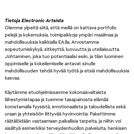
Tietoja Electronic Artsista
Olemme ylpeitä siitä, että meillä on kattava portfolio
pelejä ja kokemuksia, toimipaikkoja ympäri maailmaa ja
mahdollisuuksia kaikkialla EA:lla. Arvostamme
sopeutumiskykyä, sitkeyttä, luovuutta ja uteliaisuutta.
Johtaminen, joka tuo potentiaalisi esiin, ja tilan luominen
oppimiselle ja kokeilemiselle antavat sinulle
mahdollisuuden tehdä hyvää työtä ja etsiä mahdollisuuksia
kasvaa.
Käytämme etuohjelmissamme kokonaisvaltaista
lähestymistapaa ja tuemme tasapainosta elämää
korostamalla fyysistä, emotionaalista ja taloudellista sekä
uraan ja yhteisöön liittyvää hyvinvointia. Pakettimme
räätälöidään vastaamaan paikallisia tarpeita, ja niihin voi
sisältyä esimerkiksi terveydenhuollon palveluita, henkisen