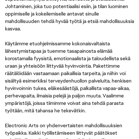
Johtaminen, joka tuo potentiaalisi esiin, ja tilan luominen
oppimiselle ja kokeilemiselle antavat sinulle
mahdollisuuden tehdä hyvää työtä ja etsiä mahdollisuuksia
kasvaa.
Käytämme etuohjelmissamme kokonaisvaltaista
lähestymistapaa ja tuemme tasapainosta elämää
korostamalla fyysistä, emotionaalista ja taloudellista sekä
uraan ja yhteisöön liittyvää hyvinvointia. Pakettimme
räätälöidään vastaamaan paikallisia tarpeita, ja niihin voi
sisältyä esimerkiksi terveydenhuollon palveluita, henkisen
hyvinvoinnin tukea, eläkesäästöjä, palkallista vapaa-aikaa,
perhevapaita, ilmaisia pelejä ja paljon muuta. Vaalimme
ympäristöjä, joissa tiimimme voivat aina tehdä parasta
työtään, mitä tahansa he tekevätkin.
Electronic Arts on yhdenvertaisten mahdollisuuksien
työpaikka. Kaikki työllistämiseen liittyvät päätökset