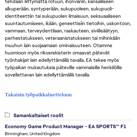
tehdään liittymättä rotuun, ihonväriin, kansalliseen
alkuperään, syntyperään, sukupuoleen, sukupuoli-
identiteettiin tai sukupuolen ilmaisuun, seksuaaliseen
suuntautumiseen, ikään, geneettisiin tietoihin, uskontoon,
vammaan, terveydentilaan, raskauteen, siviilisäätyyn,
perhestatukseen, veteraanistatukseen tai mihinkään
muuhun lain suojaamaan ominaisuuteen. Otamme
huomioon myös rikosrekisterin omaavat pätevät
työnhakijat lain edellyttämällä tavalla. EA tekee myös
työpaikan mukautuksia päteville vammaisille henkilöille
sovellettavan lain edellyttämällä tavalla.
Takaisin työpaikkaluetteloon
Samankaltaiset roolit
Economy Game Product Manager - EA SPORTS™ F1
Birmingham, United Kingdom