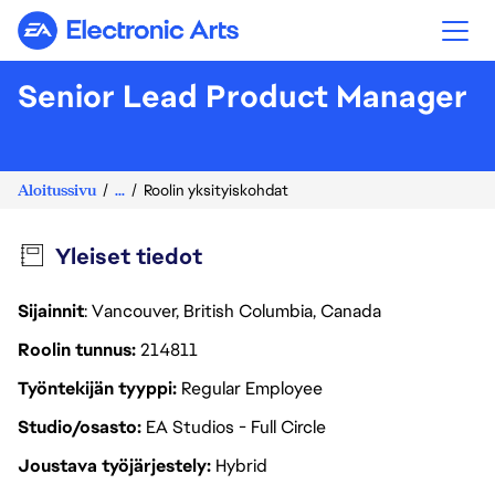
Electronic Arts
Senior Lead Product Manager
Aloitussivu
...
Roolin yksityiskohdat
Yleiset tiedot
Sijainnit
: Vancouver, British Columbia, Canada
Roolin tunnus
214811
Työntekijän tyyppi
Regular Employee
Studio/osasto
EA Studios - Full Circle
Joustava työjärjestely
Hybrid