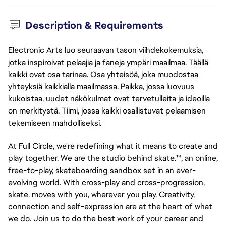
Description & Requirements
Electronic Arts luo seuraavan tason viihdekokemuksia,
jotka inspiroivat pelaajia ja faneja ympäri maailmaa. Täällä
kaikki ovat osa tarinaa. Osa yhteisöä, joka muodostaa
yhteyksiä kaikkialla maailmassa. Paikka, jossa luovuus
kukoistaa, uudet näkökulmat ovat tervetulleita ja ideoilla
on merkitystä. Tiimi, jossa kaikki osallistuvat pelaamisen
tekemiseen mahdolliseksi.
At Full Circle, we're redefining what it means to create and
play together. We are the studio behind skate.™, an online,
free-to-play, skateboarding sandbox set in an ever-
evolving world. With cross-play and cross-progression,
skate. moves with you, wherever you play. Creativity,
connection and self-expression are at the heart of what
we do. Join us to do the best work of your career and