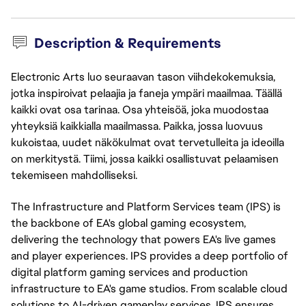
Description & Requirements
Electronic Arts luo seuraavan tason viihdekokemuksia,
jotka inspiroivat pelaajia ja faneja ympäri maailmaa. Täällä
kaikki ovat osa tarinaa. Osa yhteisöä, joka muodostaa
yhteyksiä kaikkialla maailmassa. Paikka, jossa luovuus
kukoistaa, uudet näkökulmat ovat tervetulleita ja ideoilla
on merkitystä. Tiimi, jossa kaikki osallistuvat pelaamisen
tekemiseen mahdolliseksi.
The Infrastructure and Platform Services team (IPS) is
the backbone of EA's global gaming ecosystem,
delivering the technology that powers EA's live games
and player experiences. IPS provides a deep portfolio of
digital platform gaming services and production
infrastructure to EA's game studios. From scalable cloud
solutions to AI-driven gameplay services, IPS ensures