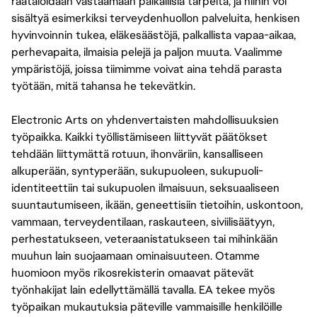
räätälöidään vastaamaan paikallisia tarpeita, ja niihin voi
sisältyä esimerkiksi terveydenhuollon palveluita, henkisen
hyvinvoinnin tukea, eläkesäästöjä, palkallista vapaa-aikaa,
perhevapaita, ilmaisia pelejä ja paljon muuta. Vaalimme
ympäristöjä, joissa tiimimme voivat aina tehdä parasta
työtään, mitä tahansa he tekevätkin.
Electronic Arts on yhdenvertaisten mahdollisuuksien
työpaikka. Kaikki työllistämiseen liittyvät päätökset
tehdään liittymättä rotuun, ihonväriin, kansalliseen
alkuperään, syntyperään, sukupuoleen, sukupuoli-
identiteettiin tai sukupuolen ilmaisuun, seksuaaliseen
suuntautumiseen, ikään, geneettisiin tietoihin, uskontoon,
vammaan, terveydentilaan, raskauteen, siviilisäätyyn,
perhestatukseen, veteraanistatukseen tai mihinkään
muuhun lain suojaamaan ominaisuuteen. Otamme
huomioon myös rikosrekisterin omaavat pätevät
työnhakijat lain edellyttämällä tavalla. EA tekee myös
työpaikan mukautuksia päteville vammaisille henkilöille