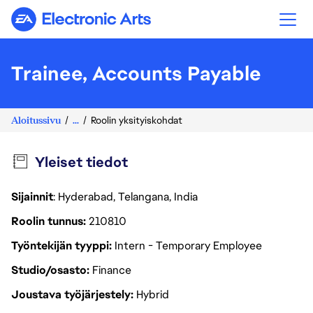
Electronic Arts
Trainee, Accounts Payable
Aloitussivu
...
Roolin yksityiskohdat
Yleiset tiedot
Sijainnit
: Hyderabad, Telangana, India
Roolin tunnus
210810
Työntekijän tyyppi
Intern - Temporary Employee
Studio/osasto
Finance
Joustava työjärjestely
Hybrid