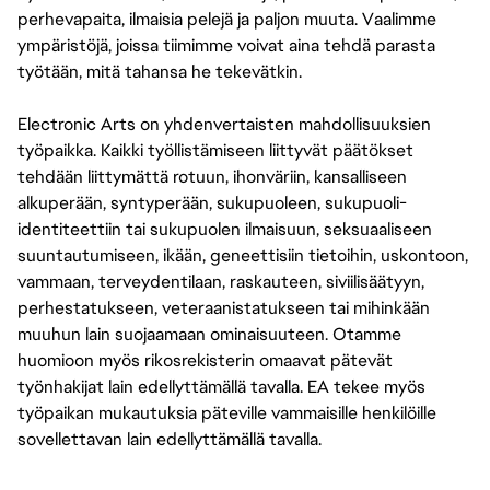
perhevapaita, ilmaisia pelejä ja paljon muuta. Vaalimme
ympäristöjä, joissa tiimimme voivat aina tehdä parasta
työtään, mitä tahansa he tekevätkin.
Electronic Arts on yhdenvertaisten mahdollisuuksien
työpaikka. Kaikki työllistämiseen liittyvät päätökset
tehdään liittymättä rotuun, ihonväriin, kansalliseen
alkuperään, syntyperään, sukupuoleen, sukupuoli-
identiteettiin tai sukupuolen ilmaisuun, seksuaaliseen
suuntautumiseen, ikään, geneettisiin tietoihin, uskontoon,
vammaan, terveydentilaan, raskauteen, siviilisäätyyn,
perhestatukseen, veteraanistatukseen tai mihinkään
muuhun lain suojaamaan ominaisuuteen. Otamme
huomioon myös rikosrekisterin omaavat pätevät
työnhakijat lain edellyttämällä tavalla. EA tekee myös
työpaikan mukautuksia päteville vammaisille henkilöille
sovellettavan lain edellyttämällä tavalla.