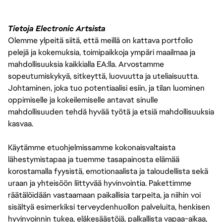
Tietoja Electronic Artsista
Olemme ylpeitä siitä, että meillä on kattava portfolio
pelejä ja kokemuksia, toimipaikkoja ympäri maailmaa ja
mahdollisuuksia kaikkialla EA:lla. Arvostamme
sopeutumiskykyä, sitkeyttä, luovuutta ja uteliaisuutta.
Johtaminen, joka tuo potentiaalisi esiin, ja tilan luominen
oppimiselle ja kokeilemiselle antavat sinulle
mahdollisuuden tehdä hyvää työtä ja etsiä mahdollisuuksia
kasvaa.
Käytämme etuohjelmissamme kokonaisvaltaista
lähestymistapaa ja tuemme tasapainosta elämää
korostamalla fyysistä, emotionaalista ja taloudellista sekä
uraan ja yhteisöön liittyvää hyvinvointia. Pakettimme
räätälöidään vastaamaan paikallisia tarpeita, ja niihin voi
sisältyä esimerkiksi terveydenhuollon palveluita, henkisen
hyvinvoinnin tukea, eläkesäästöjä, palkallista vapaa-aikaa,