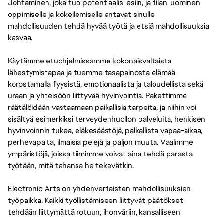
Johtaminen, joka tuo potentiaalisi esiin, ja tilan luominen
oppimiselle ja kokeilemiselle antavat sinulle
mahdollisuuden tehdä hyvää työtä ja etsiä mahdollisuuksia
kasvaa.
Käytämme etuohjelmissamme kokonaisvaltaista
lähestymistapaa ja tuemme tasapainosta elämää
korostamalla fyysistä, emotionaalista ja taloudellista sekä
uraan ja yhteisöön liittyvää hyvinvointia. Pakettimme
räätälöidään vastaamaan paikallisia tarpeita, ja niihin voi
sisältyä esimerkiksi terveydenhuollon palveluita, henkisen
hyvinvoinnin tukea, eläkesäästöjä, palkallista vapaa-aikaa,
perhevapaita, ilmaisia pelejä ja paljon muuta. Vaalimme
ympäristöjä, joissa tiimimme voivat aina tehdä parasta
työtään, mitä tahansa he tekevätkin.
Electronic Arts on yhdenvertaisten mahdollisuuksien
työpaikka. Kaikki työllistämiseen liittyvät päätökset
tehdään liittymättä rotuun, ihonväriin, kansalliseen