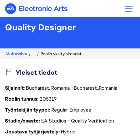
Electronic Arts
Quality Designer
Aloitussivu
...
Roolin yksityiskohdat
Yleiset tiedot
Sijainnit
: Bucharest, Romania
Bucharest
Romania
Roolin tunnus
205319
Työntekijän tyyppi
Regular Employee
Studio/osasto
EA Studios - Quality Verification
Joustava työjärjestely
Hybrid