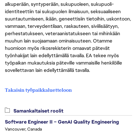
alkuperään, syntyperään, sukupuoleen, sukupuoli-
identiteettiin tai sukupuolen ilmaisuun, seksuaaliseen
suuntautumiseen, ikään, geneettisiin tietoihin, uskontoon,
vammaan, terveydentilaan, raskauteen, siviilisäätyyn,
perhestatukseen, veteraanistatukseen tai mihinkään
muuhun lain suojaamaan ominaisuuteen. Otamme
huomioon myös rikosrekisterin omaavat pätevät
työnhakijat lain edellyttämällä tavalla. EA tekee myös
työpaikan mukautuksia päteville vammaisille henkilöille
sovellettavan lain edellyttämällä tavalla.
Takaisin työpaikkaluetteloon
Samankaltaiset roolit
Software Engineer II – GenAI Quality Engineering
Vancouver, Canada