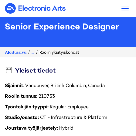
Electronic Arts
Senior Experience Designer
Aloitussivu
...
Roolin yksityiskohdat
Yleiset tiedot
Sijainnit
: Vancouver, British Columbia, Canada
Roolin tunnus
210733
Työntekijän tyyppi
Regular Employee
Studio/osasto
CT - Infrastructure & Platform
Joustava työjärjestely
Hybrid