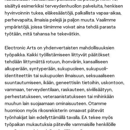
sisältyä esimerkiksi terveydenhuollon palveluita, henkisen
hyvinvoinnin tukea, eläkesäästöjä, palkallista vapaa-aikaa,
perhevapaita, ilmaisia pelejä ja paljon muuta. Vaalimme
ympäristöjä, joissa tiimimme voivat aina tehdä parasta
työtään, mitä tahansa he tekevätkin.
Electronic Arts on yhdenvertaisten mahdollisuuksien
työpaikka. Kaikki työllistämiseen liittyvät päätökset
tehdään liittymättä rotuun, ihonväriin, kansalliseen
alkuperään, syntyperään, sukupuoleen, sukupuoli-
identiteettiin tai sukupuolen ilmaisuun, seksuaaliseen
suuntautumiseen, ikään, geneettisiin tietoihin, uskontoon,
vammaan, terveydentilaan, raskauteen, siviilisäätyyn,
perhestatukseen, veteraanistatukseen tai mihinkään
muuhun lain suojaamaan ominaisuuteen. Otamme
huomioon myös rikosrekisterin omaavat pätevät
työnhakijat lain edellyttämällä tavalla. EA tekee myös
työpaikan mukautuksia päteville vammaisille henkilöille