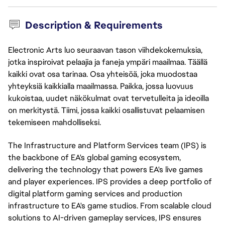
Description & Requirements
Electronic Arts luo seuraavan tason viihdekokemuksia,
jotka inspiroivat pelaajia ja faneja ympäri maailmaa. Täällä
kaikki ovat osa tarinaa. Osa yhteisöä, joka muodostaa
yhteyksiä kaikkialla maailmassa. Paikka, jossa luovuus
kukoistaa, uudet näkökulmat ovat tervetulleita ja ideoilla
on merkitystä. Tiimi, jossa kaikki osallistuvat pelaamisen
tekemiseen mahdolliseksi.
The Infrastructure and Platform Services team (IPS) is
the backbone of EA's global gaming ecosystem,
delivering the technology that powers EA's live games
and player experiences. IPS provides a deep portfolio of
digital platform gaming services and production
infrastructure to EA's game studios. From scalable cloud
solutions to AI-driven gameplay services, IPS ensures