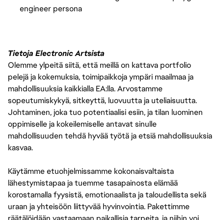
engineer persona
Tietoja Electronic Artsista
Olemme ylpeitä siitä, että meillä on kattava portfolio
pelejä ja kokemuksia, toimipaikkoja ympäri maailmaa ja
mahdollisuuksia kaikkialla EA:lla. Arvostamme
sopeutumiskykyä, sitkeyttä, luovuutta ja uteliaisuutta.
Johtaminen, joka tuo potentiaalisi esiin, ja tilan luominen
oppimiselle ja kokeilemiselle antavat sinulle
mahdollisuuden tehdä hyvää työtä ja etsiä mahdollisuuksia
kasvaa.
Käytämme etuohjelmissamme kokonaisvaltaista
lähestymistapaa ja tuemme tasapainosta elämää
korostamalla fyysistä, emotionaalista ja taloudellista sekä
uraan ja yhteisöön liittyvää hyvinvointia. Pakettimme
räätälöidään vastaamaan paikallisia tarpeita, ja niihin voi