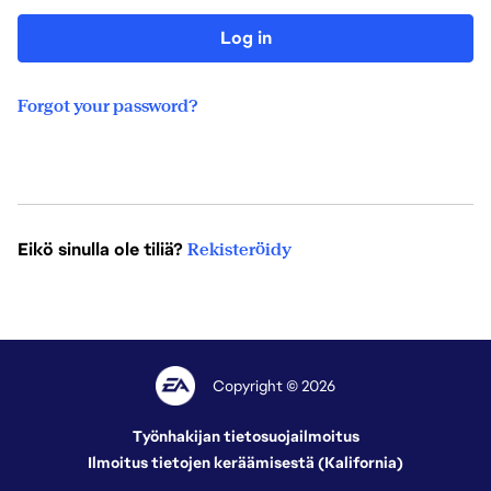
Log in
Forgot your password?
Eikö sinulla ole tiliä?
Rekisteröidy
Copyright © 2026
Työnhakijan tietosuojailmoitus
Ilmoitus tietojen keräämisestä (Kalifornia)