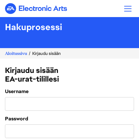
Electronic Arts
Hakuprosessi
Aloitussivu
Kirjaudu sisään
Kirjaudu sisään
EA-urat-tilillesi
Login
Username
Password