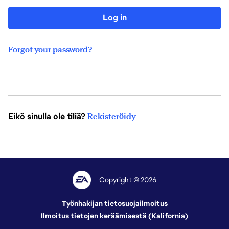
Log in
Forgot your password?
Eikö sinulla ole tiliä?
Rekisteröidy
Copyright © 2026
Työnhakijan tietosuojailmoitus
Ilmoitus tietojen keräämisestä (Kalifornia)