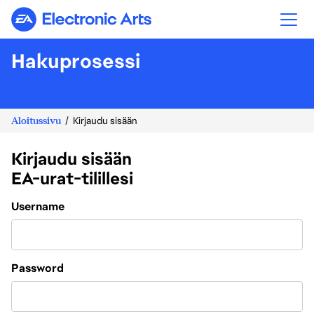
Electronic Arts
Hakuprosessi
Aloitussivu
Kirjaudu sisään
Kirjaudu sisään
EA-urat-tilillesi
Login
Username
Password