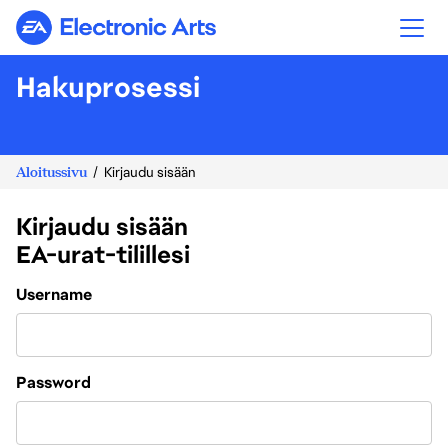
Electronic Arts
Hakuprosessi
Aloitussivu
Kirjaudu sisään
Kirjaudu sisään
EA-urat-tilillesi
Login
Username
Password