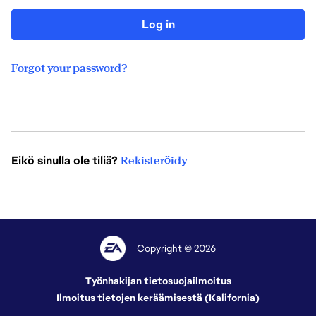
Log in
Forgot your password?
Eikö sinulla ole tiliä?
Rekisteröidy
Copyright © 2026
Työnhakijan tietosuojailmoitus
Ilmoitus tietojen keräämisestä (Kalifornia)