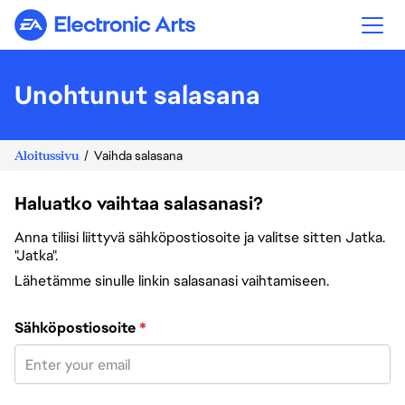
Electronic Arts
Unohtunut salasana
Aloitussivu
Vaihda salasana
Haluatko vaihtaa salasanasi?
Anna tiliisi liittyvä sähköpostiosoite ja valitse sitten Jatka.
"Jatka".
Lähetämme sinulle linkin salasanasi vaihtamiseen.
Vaihda salasana sähköpostiosoitteesi avulla
Sähköpostiosoite
*