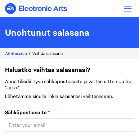
Electronic Arts
Unohtunut salasana
Aloitussivu
Vaihda salasana
Haluatko vaihtaa salasanasi?
Anna tiliisi liittyvä sähköpostiosoite ja valitse sitten Jatka.
"Jatka".
Lähetämme sinulle linkin salasanasi vaihtamiseen.
Vaihda salasana sähköpostiosoitteesi avulla
Sähköpostiosoite
*