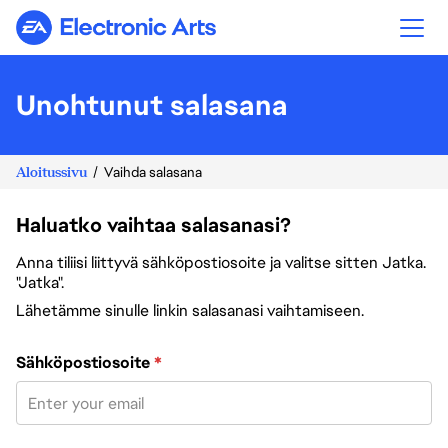
Electronic Arts
Unohtunut salasana
Aloitussivu
Vaihda salasana
Haluatko vaihtaa salasanasi?
Anna tiliisi liittyvä sähköpostiosoite ja valitse sitten Jatka.
"Jatka".
Lähetämme sinulle linkin salasanasi vaihtamiseen.
Vaihda salasana sähköpostiosoitteesi avulla
Sähköpostiosoite
*