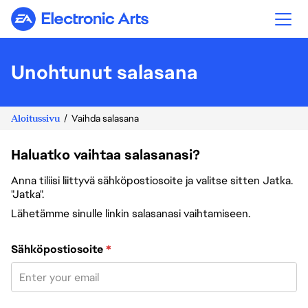
Electronic Arts
Unohtunut salasana
Aloitussivu
Vaihda salasana
Haluatko vaihtaa salasanasi?
Anna tiliisi liittyvä sähköpostiosoite ja valitse sitten Jatka.
"Jatka".
Lähetämme sinulle linkin salasanasi vaihtamiseen.
Vaihda salasana sähköpostiosoitteesi avulla
Sähköpostiosoite
*