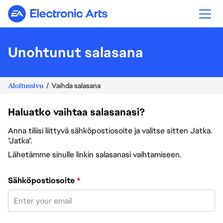
Electronic Arts
Unohtunut salasana
Aloitussivu
Vaihda salasana
Haluatko vaihtaa salasanasi?
Anna tiliisi liittyvä sähköpostiosoite ja valitse sitten Jatka.
"Jatka".
Lähetämme sinulle linkin salasanasi vaihtamiseen.
Vaihda salasana sähköpostiosoitteesi avulla
Sähköpostiosoite
*