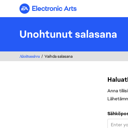
Electronic Arts
Unohtunut salasana
Aloitussivu
Vaihda salasana
Haluat
Anna tiliis
Lähetämme 
Vaihda salasa
Sähköpos