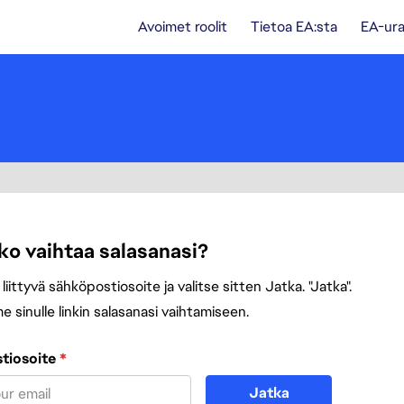
Avoimet roolit
Tietoa EA:sta
EA-ura
ko vaihtaa salasanasi?
i liittyvä sähköpostiosoite ja valitse sitten Jatka. "Jatka".
sinulle linkin salasanasi vaihtamiseen.
na sähköpostiosoitteesi avulla
tiosoite
*
Jatka