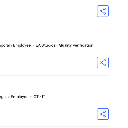
porary Employee
•
EA Studios - Quality Verification
egular Employee
•
CT - IT