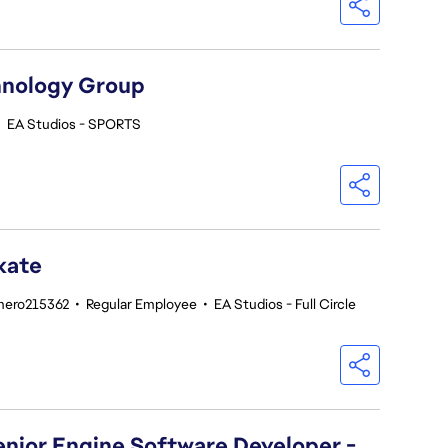
hnology Group
•
EA Studios - SPORTS
kate
mero215362
•
Regular Employee
•
EA Studios - Full Circle
Senior Engine Software Developer -