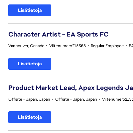
Lisätietoja
Character Artist - EA Sports FC
Vancouver, Canada
•
Viitenumero215358
•
Regular Employee
•
E
Lisätietoja
Product Market Lead, Apex Legends J
Offsite - Japan, Japan
•
Offsite - Japan, Japan
•
Viitenumero215
Lisätietoja