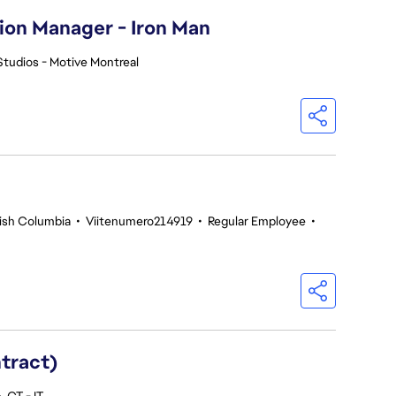
ion Manager - Iron Man
Studios - Motive Montreal
tish Columbia
•
Viitenumero214919
•
Regular Employee
•
ntract)