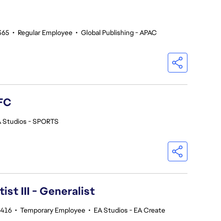
365
•
Regular Employee
•
Global Publishing - APAC
FC
 Studios - SPORTS
ist III - Generalist
5416
•
Temporary Employee
•
EA Studios - EA Create