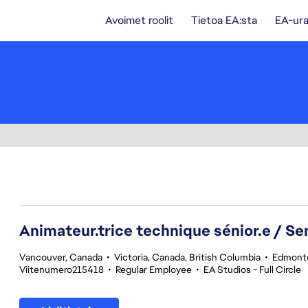
Avoimet roolit
Tietoa EA:sta
EA-ura
141-160 yhteensä 342 tulosta
Animateur.trice technique sénior.e / Se
Vancouver, Canada
•
Victoria, Canada, British Columbia
•
Edmonto
Viitenumero215418
•
Regular Employee
•
EA Studios - Full Circle