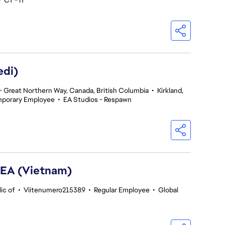
•
CT - IT
edi)
 Great Northern Way, Canada, British Columbia
•
Kirkland,
porary Employee
•
EA Studios - Respawn
SEA (Vietnam)
ic of
•
Viitenumero215389
•
Regular Employee
•
Global