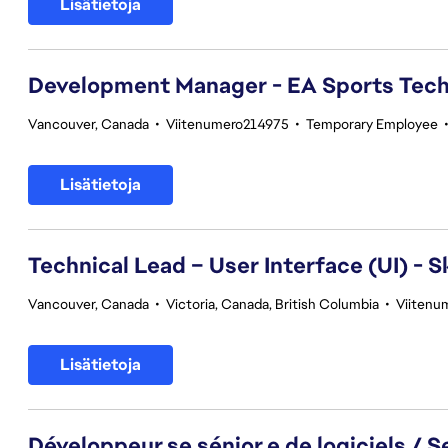
Lisätietoja
Development Manager - EA Sports Tec
Vancouver, Canada
•
Viitenumero214975
•
Temporary Employee
Lisätietoja
Technical Lead – User Interface (UI) - S
Vancouver, Canada
•
Victoria, Canada, British Columbia
•
Viitenu
Lisätietoja
Développeur.se sénior.e de logiciels / 