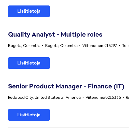
Lisätietoja
Quality Analyst - Multiple roles
Bogota, Colombia
•
Bogota, Colombia
•
Viitenumero215297
•
Tem
Lisätietoja
Senior Product Manager - Finance (IT)
Redwood City, United States of America
•
Viitenumero215336
•
R
Lisätietoja