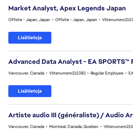
Market Analyst, Apex Legends Japan
Offsite - Japan, Japan
•
Offsite - Japan, Japan
•
Viitenumero215
Lisätietoja
Advanced Data Analyst - EA SPORTS™ 
Vancouver, Canada
•
Viitenumero215382
•
Regular Employee
•
EA
Lisätietoja
Artiste audio III (généraliste) / Audio Art
Vancouver, Canada
•
Montreal, Canada, Quebec
•
Viitenumero21