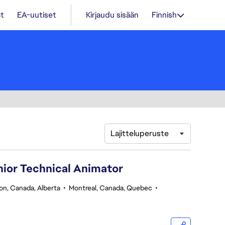
t
EA-uutiset
Kirjaudu sisään
Finnish
Lajitteluperuste
nior Technical Animator
n, Canada, Alberta
•
Montreal, Canada, Quebec
•