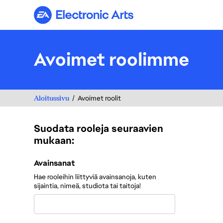
Electronic Arts
Avoimet roolimme
Aloitussivu
Avoimet roolit
Suodata rooleja seuraavien
mukaan:
Suodata rooleja seuraavien mukaan:
Avainsanat
Hae rooleihin liittyviä avainsanoja, kuten
sijaintia, nimeä, studiota tai taitoja!