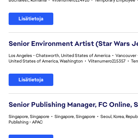
Bucharest, Romania
•
Viitenumero214926
•
Temporary Employee
Lisätietoja
Senior Environment Artist (Star Wars J
Los Angeles - Chatsworth, United States of America
•
Vancouver -
United States of America, Washington
•
Viitenumero215357
•
Tem
Lisätietoja
Senior Publishing Manager, FC Online, 
Singapore, Singapore
•
Singapore, Singapore
•
Seoul, Korea, Republ
Publishing - APAC