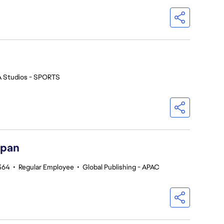
A Studios - SPORTS
apan
364
•
Regular Employee
•
Global Publishing - APAC