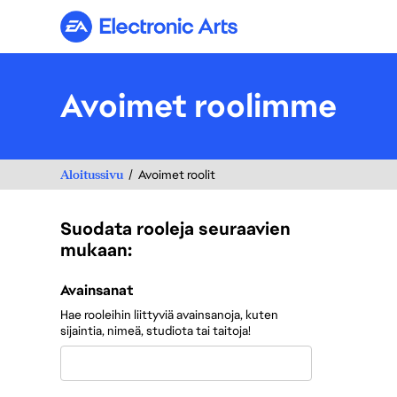
Electronic Arts
Avoimet roolimme
Aloitussivu
Avoimet roolit
Suodata rooleja seuraavien
mukaan:
Suodata rooleja seuraavien mukaan:
Avainsanat
Hae rooleihin liittyviä avainsanoja, kuten
sijaintia, nimeä, studiota tai taitoja!