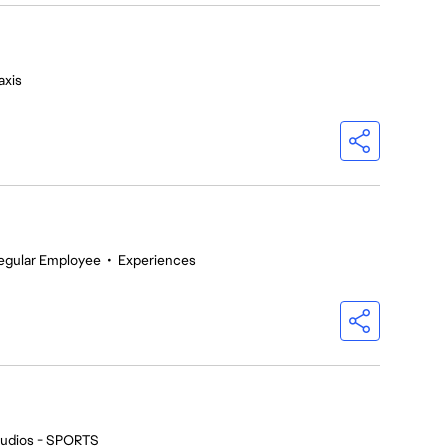
axis
egular Employee
•
Experiences
tudios - SPORTS