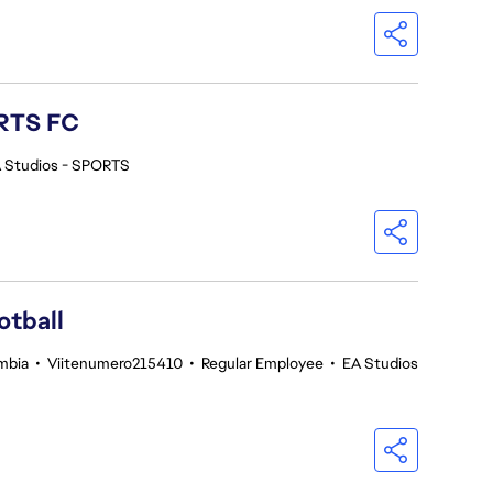
ORTS FC
 Studios - SPORTS
otball
umbia
•
Viitenumero215410
•
Regular Employee
•
EA Studios