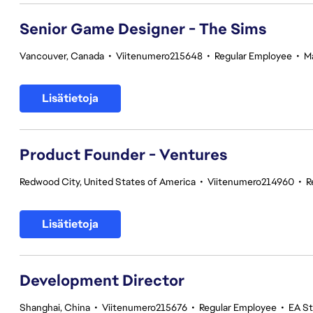
Senior Game Designer - The Sims
Vancouver, Canada
•
Viitenumero215648
•
Regular Employee
•
M
Lisätietoja
Product Founder - Ventures
Redwood City, United States of America
•
Viitenumero214960
•
R
Lisätietoja
Development Director
Shanghai, China
•
Viitenumero215676
•
Regular Employee
•
EA S