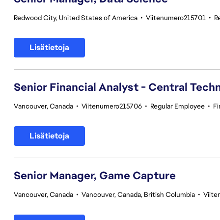
Redwood City, United States of America
•
Viitenumero215701
•
R
Lisätietoja
Senior Financial Analyst - Central Tech
Vancouver, Canada
•
Viitenumero215706
•
Regular Employee
•
F
Lisätietoja
Senior Manager, Game Capture
Vancouver, Canada
•
Vancouver, Canada, British Columbia
•
Viit