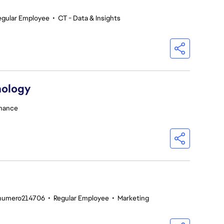
egular Employee
•
CT - Data & Insights
nology
inance
enumero214706
•
Regular Employee
•
Marketing