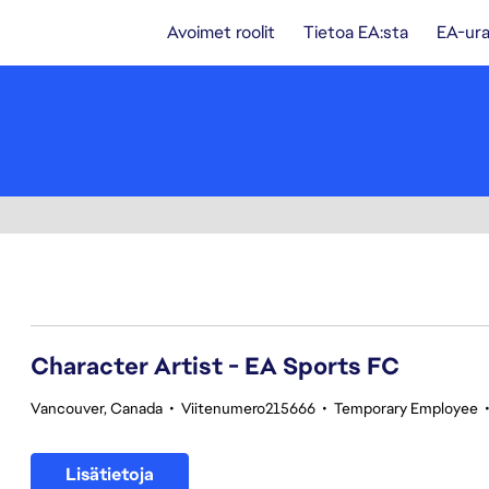
Avoimet roolit
Tietoa EA:sta
EA-ura
101-120 yhteensä 342 tulosta
Character Artist - EA Sports FC
Vancouver, Canada
•
Viitenumero215666
•
Temporary Employee
Lisätietoja