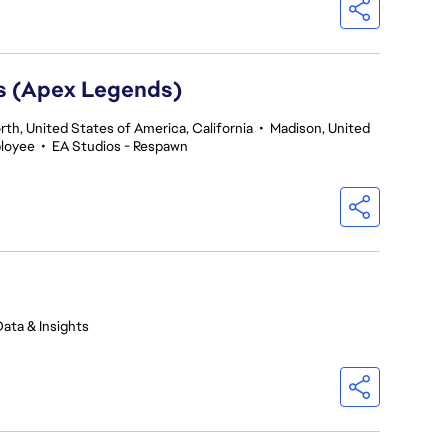
rs (Apex Legends)
th, United States of America, California
•
Madison, United
ployee
•
EA Studios - Respawn
Data & Insights