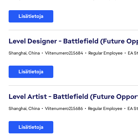
Lisätietoja
Level Designer - Battlefield (Future Op
Shanghai, China
•
Viitenumero215684
•
Regular Employee
•
EA St
Lisätietoja
Level Artist - Battlefield (Future Oppor
Shanghai, China
•
Viitenumero215686
•
Regular Employee
•
EA St
Lisätietoja