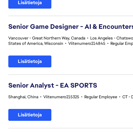
Lisätietoja
Senior Game Designer - AI & Encounte
Vancouver - Great Northern Way, Canada
•
Los Angeles - Chatswor
States of America, Wisconsin
•
Viitenumero214845
•
Regular Em
Lisätietoja
Senior Analyst - EA SPORTS
Shanghai, China
•
Viitenumero215325
•
Regular Employee
•
CT - 
Lisätietoja