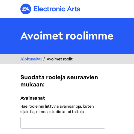
Electronic Arts
Avoimet roolimme
Aloitussivu
Avoimet roolit
Suodata rooleja seuraavien
mukaan:
Suodata rooleja seuraavien mukaan:
Avainsanat
Hae rooleihin liittyviä avainsanoja, kuten
sijaintia, nimeä, studiota tai taitoja!