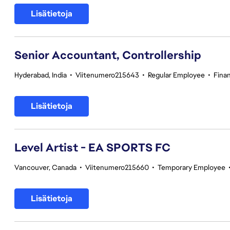
Lisätietoja
Senior Accountant, Controllership
Hyderabad, India
•
Viitenumero215643
•
Regular Employee
•
Fina
Lisätietoja
Level Artist - EA SPORTS FC
Vancouver, Canada
•
Viitenumero215660
•
Temporary Employee
Lisätietoja