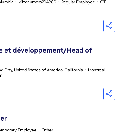
olumbia
•
Viitenumero214980
•
Regular Employee
•
CT -
he et développement/Head of
 City, United States of America, California
•
Montreal,
r
er
emporary Employee
•
Other