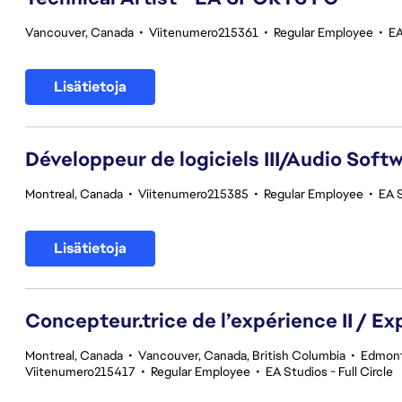
Vancouver, Canada
•
Viitenumero215361
•
Regular Employee
•
EA
Lisätietoja
Développeur de logiciels III/Audio Softwa
Montreal, Canada
•
Viitenumero215385
•
Regular Employee
•
EA S
Lisätietoja
Concepteur.trice de l’expérience II / Ex
Montreal, Canada
•
Vancouver, Canada, British Columbia
•
Edmont
Viitenumero215417
•
Regular Employee
•
EA Studios - Full Circle