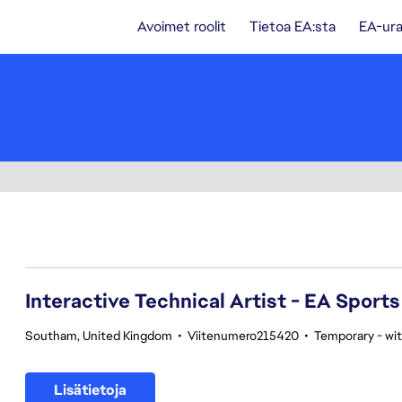
Avoimet roolit
Tietoa EA:sta
EA-ura
121-140 yhteensä 351 tulosta
Interactive Technical Artist - EA Sport
Southam, United Kingdom
•
Viitenumero215420
•
Temporary - wit
Lisätietoja