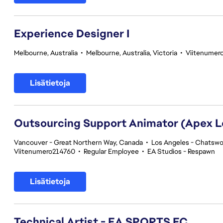
Experience Designer I
Melbourne, Australia
•
Melbourne, Australia, Victoria
•
Viitenumer
Lisätietoja
Outsourcing Support Animator (Apex 
Vancouver - Great Northern Way, Canada
•
Los Angeles - Chatswor
Viitenumero214760
•
Regular Employee
•
EA Studios - Respawn
Lisätietoja
Technical Artist - EA SPORTS FC