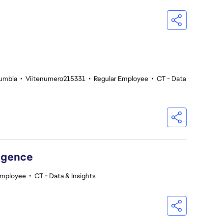
lumbia
•
Viitenumero215331
•
Regular Employee
•
CT - Data
ligence
Employee
•
CT - Data & Insights