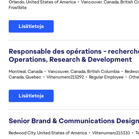
Orlando, United States of America
•
Vancouver, Canada, British C
Frostbite
Lisätietoja
Responsable des opérations - recherc
Operations, Research & Development
Montreal, Canada
•
Vancouver, Canada, British Columbia
•
Redwood
Canada, Quebec
•
Viitenumero215292
•
Regular Employee
•
Othe
Lisätietoja
Senior Brand & Communications Design
Redwood City, United States of America
•
Viitenumero215310
•
T