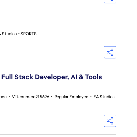
A Studios - SPORTS
 Full Stack Developer, AI & Tools
ebec
•
Viitenumero215696
•
Regular Employee
•
EA Studios