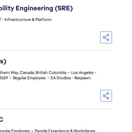
ility Engineering (SRE)
 - Infrastructure & Platform
s)
thern Way, Canada, British Columbia
•
Los Angeles -
3629
•
Regular Employee
•
EA Studios - Respawn
GC
egular Employee
•
People Experience & Workplaces