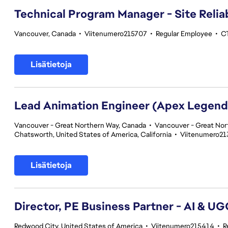
Technical Program Manager - Site Reliab
Vancouver, Canada
•
Viitenumero215707
•
Regular Employee
•
CT
Lisätietoja
Lead Animation Engineer (Apex Legend
Vancouver - Great Northern Way, Canada
•
Vancouver - Great Nor
Chatsworth, United States of America, California
•
Viitenumero21
Lisätietoja
Director, PE Business Partner - AI & U
Redwood City, United States of America
•
Viitenumero215414
•
R