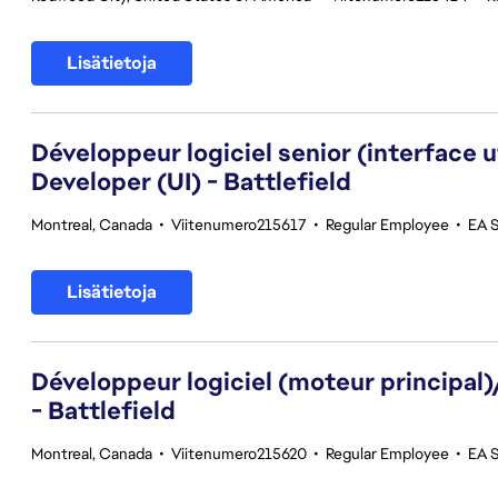
Lisätietoja
Développeur logiciel senior (interface 
Developer (UI) - Battlefield
Montreal, Canada
•
Viitenumero215617
•
Regular Employee
•
EA S
Lisätietoja
Développeur logiciel (moteur principal
- Battlefield
Montreal, Canada
•
Viitenumero215620
•
Regular Employee
•
EA S