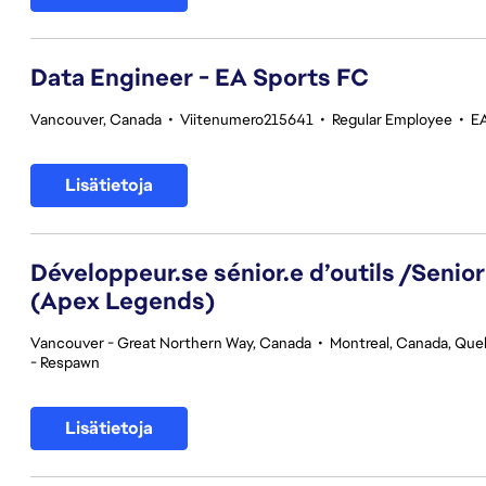
Data Engineer - EA Sports FC
Vancouver, Canada
•
Viitenumero215641
•
Regular Employee
•
E
Lisätietoja
Développeur.se sénior.e d’outils /Senior
(Apex Legends)
Vancouver - Great Northern Way, Canada
•
Montreal, Canada, Qu
- Respawn
Lisätietoja