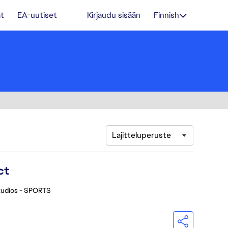
t
EA-uutiset
Kirjaudu sisään
Finnish
Lajitteluperuste
ct
tudios - SPORTS