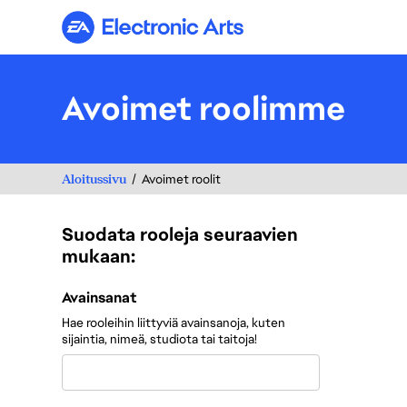
Electronic Arts
Avoimet roolimme
Aloitussivu
Avoimet roolit
Suodata rooleja seuraavien
mukaan:
Suodata rooleja seuraavien mukaan:
Avainsanat
Hae rooleihin liittyviä avainsanoja, kuten
sijaintia, nimeä, studiota tai taitoja!