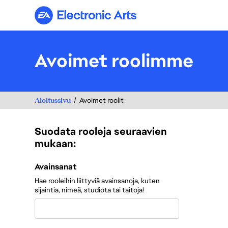
Electronic Arts
Avoimet roolimme
Aloitussivu
Avoimet roolit
Suodata rooleja seuraavien
mukaan:
Suodata rooleja seuraavien mukaan:
Avainsanat
Hae rooleihin liittyviä avainsanoja, kuten
sijaintia, nimeä, studiota tai taitoja!