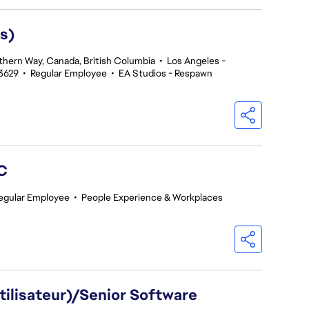
s)
thern Way, Canada, British Columbia
•
Los Angeles -
3629
•
Regular Employee
•
EA Studios - Respawn
GC
egular Employee
•
People Experience & Workplaces
utilisateur)/Senior Software