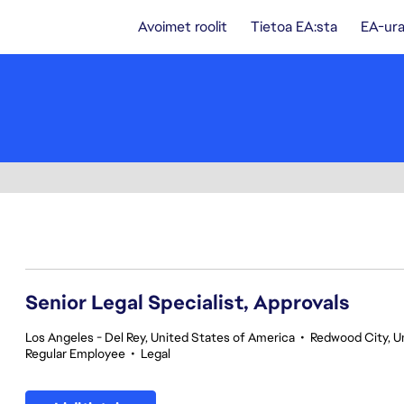
Avoimet roolit
Tietoa EA:sta
EA-ura
81-100 yhteensä 351 tulosta
Senior Legal Specialist, Approvals
Los Angeles - Del Rey, United States of America
•
Redwood City, Un
Regular Employee
•
Legal