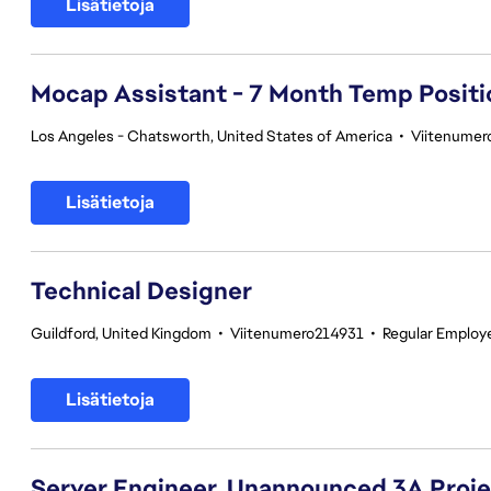
Lisätietoja
Mocap Assistant - 7 Month Temp Positi
Los Angeles - Chatsworth, United States of America
•
Viitenumer
Lisätietoja
Technical Designer
Guildford, United Kingdom
•
Viitenumero214931
•
Regular Employ
Lisätietoja
Server Engineer, Unannounced 3A Proj