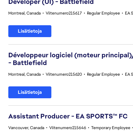
Developer (UI) - Battlefield
Montreal, Canada
•
Viitenumero215617
•
Regular Employee
•
EA S
Lisätietoja
Développeur logiciel (moteur principal
- Battlefield
Montreal, Canada
•
Viitenumero215620
•
Regular Employee
•
EA S
Lisätietoja
Assistant Producer - EA SPORTS™ FC
Vancouver, Canada
•
Viitenumero215646
•
Temporary Employee