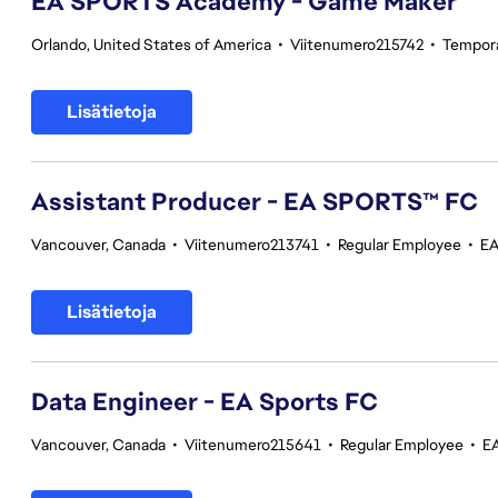
EA SPORTS Academy - Game Maker
Orlando, United States of America
•
Viitenumero215742
•
Tempor
Lisätietoja
Assistant Producer - EA SPORTS™ FC
Vancouver, Canada
•
Viitenumero213741
•
Regular Employee
•
EA
Lisätietoja
Data Engineer - EA Sports FC
Vancouver, Canada
•
Viitenumero215641
•
Regular Employee
•
E