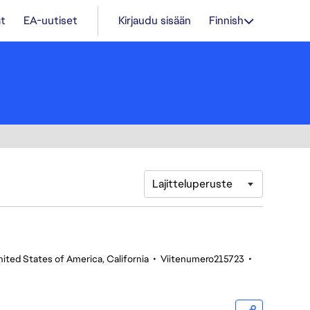
t
EA-uutiset
Kirjaudu sisään
Finnish
Lajitteluperuste
ited States of America, California
•
Viitenumero215723
•