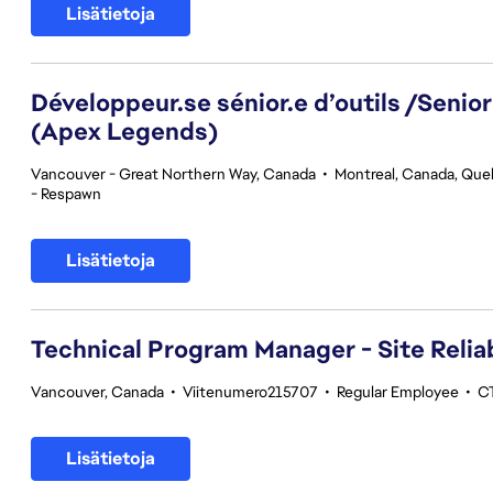
Lisätietoja
Développeur.se sénior.e d’outils /Senior
(Apex Legends)
Vancouver - Great Northern Way, Canada
•
Montreal, Canada, Qu
- Respawn
Lisätietoja
Technical Program Manager - Site Reliab
Vancouver, Canada
•
Viitenumero215707
•
Regular Employee
•
CT
Lisätietoja