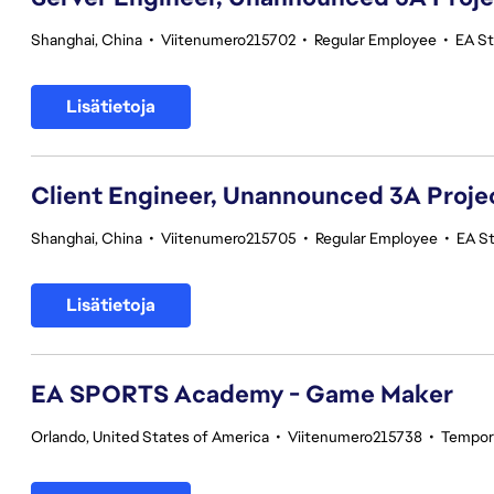
Shanghai, China
•
Viitenumero215702
•
Regular Employee
•
EA S
Lisätietoja
Client Engineer, Unannounced 3A Proje
Shanghai, China
•
Viitenumero215705
•
Regular Employee
•
EA S
Lisätietoja
EA SPORTS Academy - Game Maker
Orlando, United States of America
•
Viitenumero215738
•
Tempor