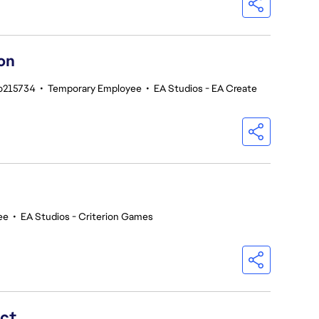
on
o215734
•
Temporary Employee
•
EA Studios - EA Create
ee
•
EA Studios - Criterion Games
ect