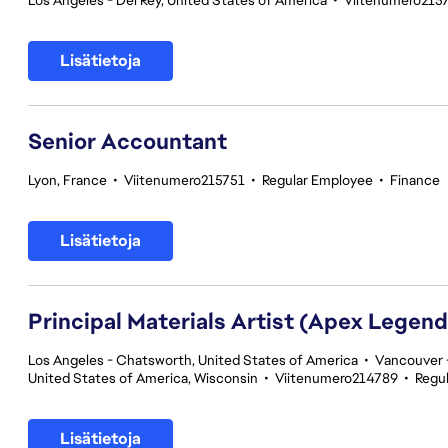
Los Angeles - Del Rey, United States of America
•
Viitenumero215
Lisätietoja
Senior Accountant
Lyon, France
•
Viitenumero215751
•
Regular Employee
•
Finance
Lisätietoja
Principal Materials Artist (Apex Legend
Los Angeles - Chatsworth, United States of America
•
Vancouver -
United States of America, Wisconsin
•
Viitenumero214789
•
Regu
Lisätietoja