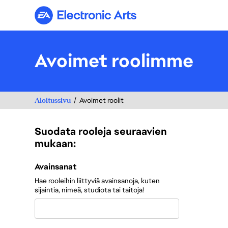
Electronic Arts
Avoimet roolimme
Aloitussivu
Avoimet roolit
Suodata rooleja seuraavien
mukaan:
Suodata rooleja seuraavien mukaan:
Avainsanat
Hae rooleihin liittyviä avainsanoja, kuten
sijaintia, nimeä, studiota tai taitoja!