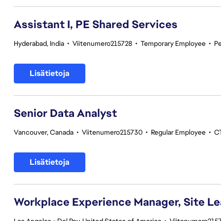
Assistant I, PE Shared Services
Hyderabad, India
•
Viitenumero215728
•
Temporary Employee
•
Pe
Lisätietoja
Senior Data Analyst
Vancouver, Canada
•
Viitenumero215730
•
Regular Employee
•
CT
Lisätietoja
Workplace Experience Manager, Site L