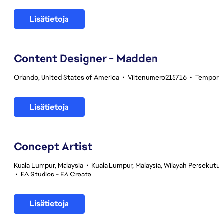
Lisätietoja
Content Designer - Madden
Orlando, United States of America
•
Viitenumero215716
•
Tempor
Lisätietoja
Concept Artist
Kuala Lumpur, Malaysia
•
Kuala Lumpur, Malaysia, Wilayah Perseku
•
EA Studios - EA Create
Lisätietoja