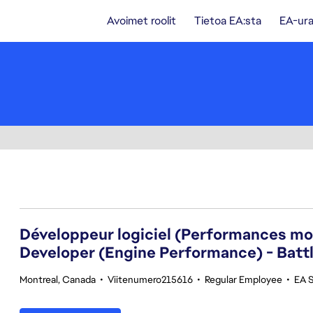
Avoimet roolit
Tietoa EA:sta
EA-ura
61-80 yhteensä 359 tulosta
Développeur logiciel (Performances mot
Developer (Engine Performance) - Battl
Montreal, Canada
•
Viitenumero215616
•
Regular Employee
•
EA S