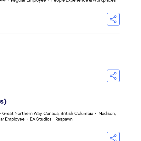
744
•
Regular Employee
•
People Experience & Workplaces
s)
 Great Northern Way, Canada, British Columbia
•
Madison,
lar Employee
•
EA Studios - Respawn