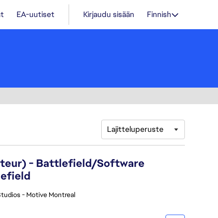
t
EA-uutiset
Kirjaudu sisään
Finnish
Lajitteluperuste
eur) - Battlefield/Software
efield
tudios - Motive Montreal