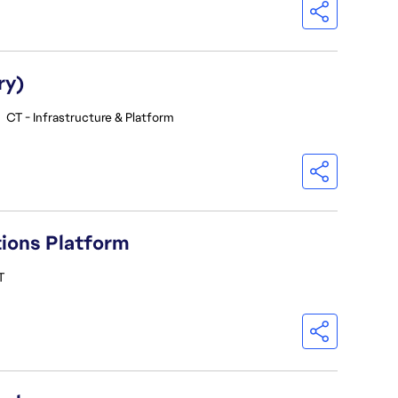
ry)
•
CT - Infrastructure & Platform
tions Platform
T