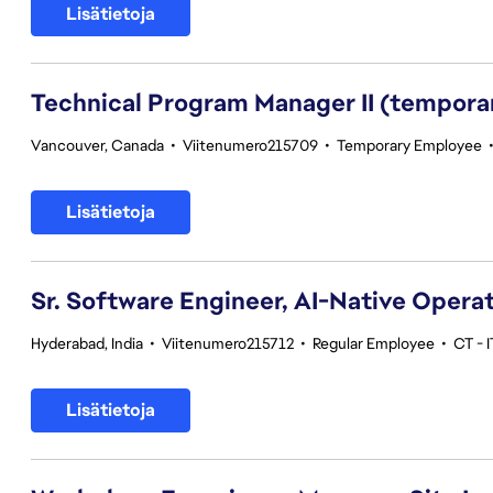
Lisätietoja
Technical Program Manager II (tempora
Vancouver, Canada
•
Viitenumero215709
•
Temporary Employee
Lisätietoja
Sr. Software Engineer, AI-Native Opera
Hyderabad, India
•
Viitenumero215712
•
Regular Employee
•
CT - I
Lisätietoja