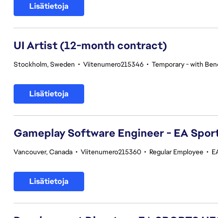
Lisätietoja
UI Artist (12-month contract)
Stockholm, Sweden
•
Viitenumero215346
•
Temporary - with Bene
Lisätietoja
Gameplay Software Engineer - EA Spor
Vancouver, Canada
•
Viitenumero215360
•
Regular Employee
•
E
Lisätietoja