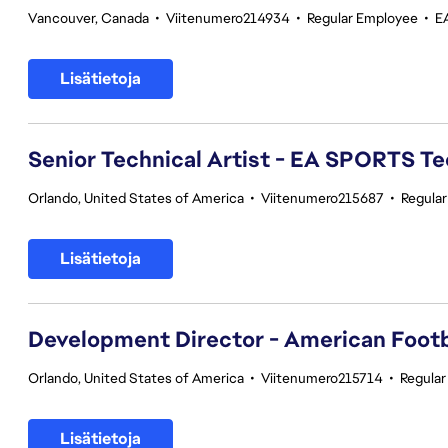
Vancouver, Canada
•
Viitenumero214934
•
Regular Employee
•
E
Lisätietoja
Senior Technical Artist - EA SPORTS T
Orlando, United States of America
•
Viitenumero215687
•
Regula
Lisätietoja
Development Director - American Footb
Orlando, United States of America
•
Viitenumero215714
•
Regula
Lisätietoja