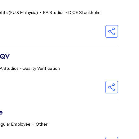
fits (EU & Malaysia)
•
EA Studios - DICE Stockholm
 QV
A Studios - Quality Verification
e
egular Employee
•
Other