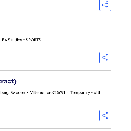
•
EA Studios - SPORTS
tract)
burg, Sweden
•
Viitenumero215691
•
Temporary - with