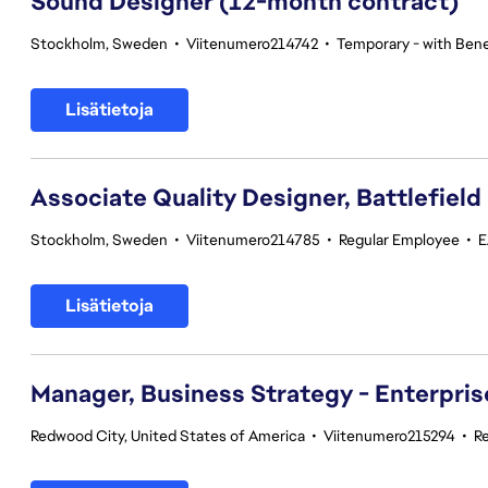
Sound Designer (12-month contract)
Stockholm, Sweden
•
Viitenumero214742
•
Temporary - with Bene
Lisätietoja
Associate Quality Designer, Battlefield
Stockholm, Sweden
•
Viitenumero214785
•
Regular Employee
•
E
Lisätietoja
Manager, Business Strategy - Enterpris
Redwood City, United States of America
•
Viitenumero215294
•
R