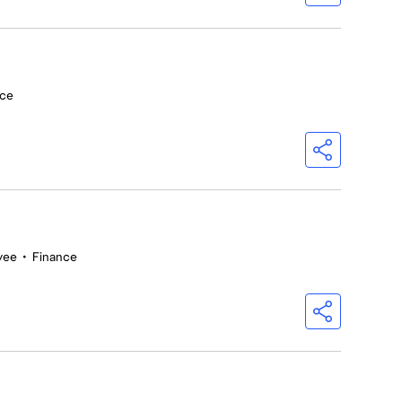
nce
yee
•
Finance