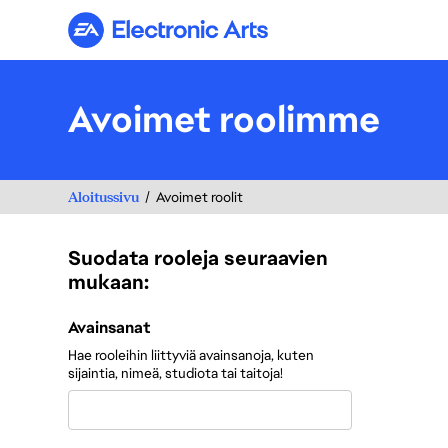
Electronic Arts
Avoimet roolimme
Aloitussivu
Avoimet roolit
Suodata rooleja seuraavien
mukaan:
Suodata rooleja seuraavien mukaan:
Avainsanat
Hae rooleihin liittyviä avainsanoja, kuten
sijaintia, nimeä, studiota tai taitoja!