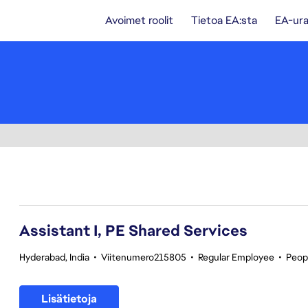
Avoimet roolit
Tietoa EA:sta
EA-ura
41-60 yhteensä 359 tulosta
Assistant I, PE Shared Services
Hyderabad, India
•
Viitenumero215805
•
Regular Employee
•
Peop
Lisätietoja