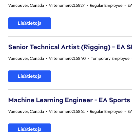
Vancouver, Canada
•
Viitenumero215827
•
Regular Employee
•
EA
Lisätietoja
Senior Technical Artist (Rigging) - E
Vancouver, Canada
•
Viitenumero215840
•
Temporary Employee
Lisätietoja
Machine Learning Engineer - EA Sports
Vancouver, Canada
•
Viitenumero215861
•
Regular Employee
•
EA
Lisätietoja