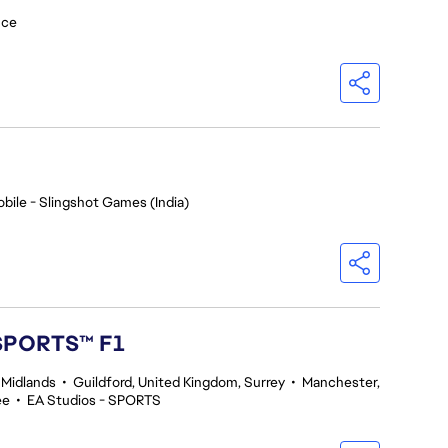
nce
bile - Slingshot Games (India)
 SPORTS™ F1
 Midlands
•
Guildford, United Kingdom, Surrey
•
Manchester,
ee
•
EA Studios - SPORTS