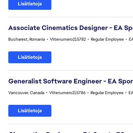
Lisätietoja
Associate Cinematics Designer - EA Sp
Bucharest, Romania
•
Viitenumero215782
•
Regular Employee
•
E
Lisätietoja
Generalist Software Engineer - EA Spo
Vancouver, Canada
•
Viitenumero215786
•
Regular Employee
•
EA
Lisätietoja