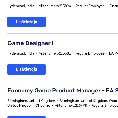
Hyderabad, India
•
Viitenumero215894
•
Regular Employee
•
Fina
Lisätietoja
Game Designer I
Hyderabad, India
•
Viitenumero215681
•
Regular Employee
•
EA Mo
Lisätietoja
Economy Game Product Manager - EA
Birmingham, United Kingdom
•
Birmingham, United Kingdom, West
United Kingdom, Cheshire
•
Viitenumero215778
•
Regular Employ