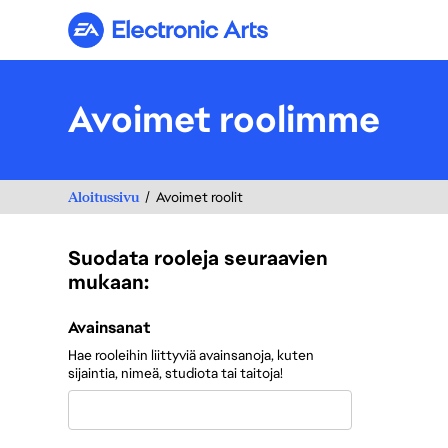
Electronic Arts
Avoimet roolimme
Aloitussivu
Avoimet roolit
Suodata rooleja seuraavien
mukaan:
Suodata rooleja seuraavien mukaan:
Avainsanat
Hae rooleihin liittyviä avainsanoja, kuten
sijaintia, nimeä, studiota tai taitoja!