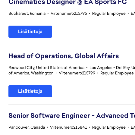
Cinematics Designer @ EA Sports FC
Bucharest, Romania
•
Viitenumero215795
•
Regular Employee
•
E
Lisätietoja
Head of Operations, Global Affairs
Redwood City, United States of America
•
Los Angeles - Del Rey, U
of America, Washington
•
Viitenumero215799
•
Regular Employee
Lisätietoja
Senior Software Engineer - Advanced 
Vancouver, Canada
•
Viitenumero215841
•
Regular Employee
•
E