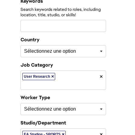
Filtrer les postes par
Keywords
Search keywords related to roles, including
location, title, studio, or skills!
Country
Job Category
×
User Research
Worker Type
Studio/Department
×
EA Studios - SPORTS