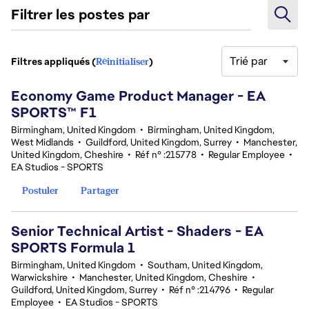
Filtrer les postes par
Trié par
Filtres appliqués (
Réinitialiser
)
4 Résultats
Economy Game Product Manager - EA
SPORTS™ F1
Birmingham, United Kingdom
•
Birmingham, United Kingdom,
West Midlands
•
Guildford, United Kingdom, Surrey
•
Manchester,
United Kingdom, Cheshire
•
Réf n° :215778
•
Regular Employee
•
EA Studios - SPORTS
Postuler
Partager
Senior Technical Artist - Shaders - EA
SPORTS Formula 1
Birmingham, United Kingdom
•
Southam, United Kingdom,
Warwickshire
•
Manchester, United Kingdom, Cheshire
•
Guildford, United Kingdom, Surrey
•
Réf n° :214796
•
Regular
Employee
•
EA Studios - SPORTS