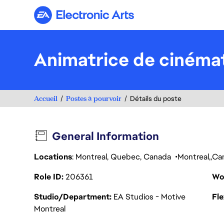
Electronic Arts
Animatrice de cinéma
Accueil
Postes à pourvoir
Détails du poste
General Information
Locations
: Montreal, Quebec, Canada
Montreal
Ca
Role ID
206361
Wo
Studio/Department
EA Studios - Motive
Fl
Montreal