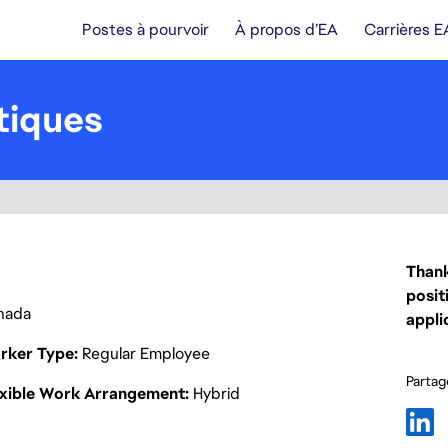
Postes à pourvoir
À propos d’EA
Carrières E
tiques
Thank
posit
nada
appli
rker Type
Regular Employee
Partage
exible Work Arrangement
Hybrid