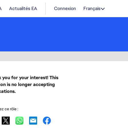
A
Actualités EA
Connexion
Français
 you for your interest! This
ion is no longer accepting
cations.
z ce rôle :