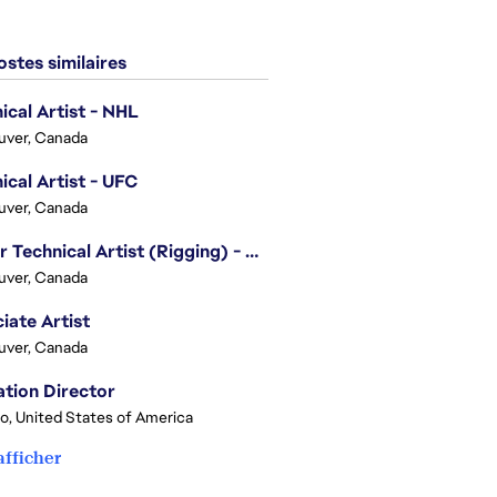
stes similaires
ical Artist - NHL
uver, Canada
ical Artist - UFC
uver, Canada
Senior Technical Artist (Rigging) - EA SPORTS Technology
uver, Canada
iate Artist
uver, Canada
tion Director
o, United States of America
afficher