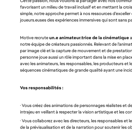
Cette passion, nous voulons la partager avec nos communa
favorisant un milieu de travail inclusif et en mettant la cro
simple, notre approche permet à nos ressources d’exceller d
joueurs.euses des expériences immersives qui sont sans par
Motive recrute
un.e animateur.trice de la cinématique
a
notre équipe de créateurs passionnés. Relevant de l’animateur
par image clé et la capture de mouvement et de prestatio
personne joue aussi un rôle important dans la mise en place 
avec les animateurs, les responsables, les producteurs et le
séquences cinématiques de grande qualité ayant une incid
Vos responsabilités :
· Vous créez des animations de personnages réalistes et d
intrajeu en veillant à respecter la vision artistique et les c
· Vous collaborez avec les directeurs, les responsables et 
de la prévisualisation et de la narration pour soutenir les obj