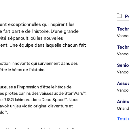
Po
nt exceptionnelles qui inspirent les
Techn
 fait partie de l’histoire. D'une grande
Vanco
ité s’épanouit, où les nouvelles
ent. Une équipe dans laquelle chacun fait
Techn
Vanco
action innovants qui surviennent dans des
e le héros de l’histoire.
Vanco
Assoc
.euse a l’impression d’être le héros de
Vanco
e des pilotes canins des vaisseaux de Star Wars™:
d de l’USG Ishimura dans Dead Space™. Nous
Anima
voir un jeu vidéo original d’aventure et
Orland
eld™.
Tout 