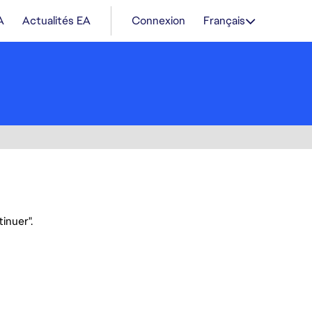
A
Actualités EA
Connexion
Français
inuer".