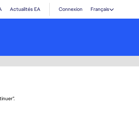
A
Actualités EA
Connexion
Français
inuer".