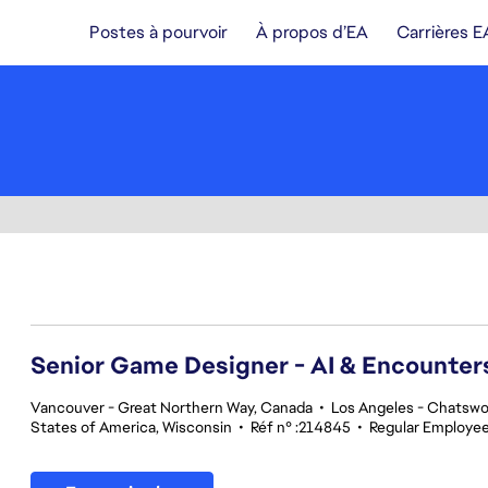
Postes à pourvoir
À propos d’EA
Carrières E
101-120 sur 342 Aucun résultat
Senior Game Designer - AI & Encounte
Vancouver - Great Northern Way, Canada
•
Los Angeles - Chatswor
States of America, Wisconsin
•
Réf n° :214845
•
Regular Employe