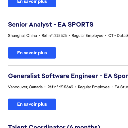
En savoir plus
Senior Analyst - EA SPORTS
Shanghai, China
•
Réf n° :215325
•
Regular Employee
•
CT - Data &
En savoir plus
Generalist Software Engineer - EA Spo
Vancouver, Canada
•
Réf n° :215649
•
Regular Employee
•
EA Stu
En savoir plus
Talent Coordinator (6 months)