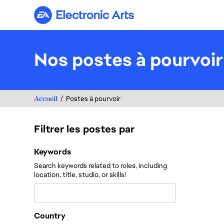
Electronic Arts
Nos postes à pourvoir
Accueil
Postes à pourvoir
Filtrer les postes par
Filtrer les postes par
Keywords
Search keywords related to roles, including
location, title, studio, or skills!
Country