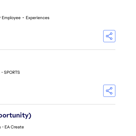
r Employee
•
Experiences
s - SPORTS
portunity)
 - EA Create