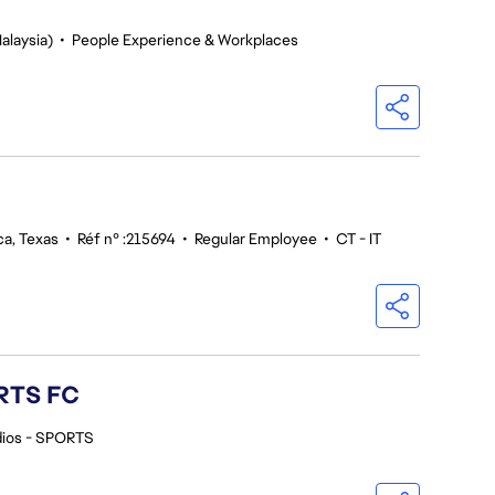
alaysia)
•
People Experience & Workplaces
ca, Texas
•
Réf n° :215694
•
Regular Employee
•
CT - IT
ORTS FC
dios - SPORTS