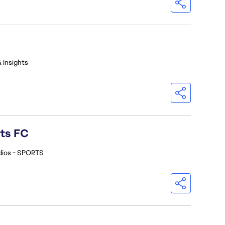
 Insights
rts FC
dios - SPORTS