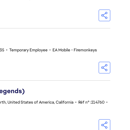
635
•
Temporary Employee
•
EA Mobile - Firemonkeys
Legends)
th, United States of America, California
•
Réf n° :214760
•