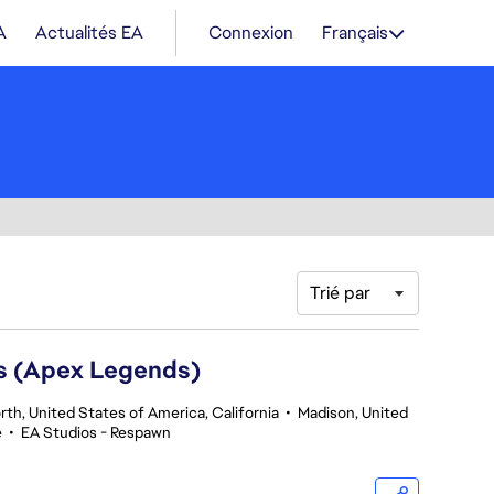
A
Actualités EA
Connexion
Français
Trié par
rs (Apex Legends)
th, United States of America, California
•
Madison, United
e
•
EA Studios - Respawn