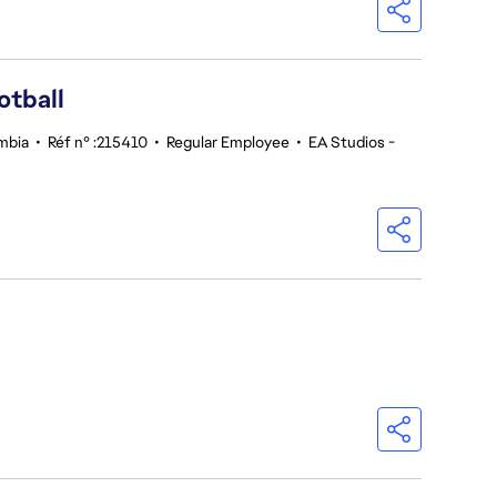
otball
umbia
•
Réf n° :215410
•
Regular Employee
•
EA Studios -