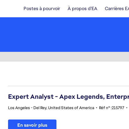
Postes à pourvoir
À propos d’EA
Carrières E
61-80 sur 354 Aucun résultat
Expert Analyst - Apex Legends, Enterpri
Los Angeles - Del Rey, United States of America
•
Réf n° :215797
•
En savoir plus