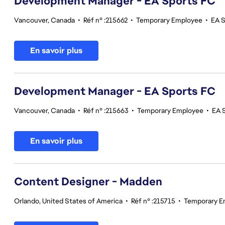
Development Manager - EA Sports FC
Vancouver, Canada
•
Réf n° :215662
•
Temporary Employee
•
EA 
En savoir plus
Development Manager - EA Sports FC
Vancouver, Canada
•
Réf n° :215663
•
Temporary Employee
•
EA 
En savoir plus
Content Designer - Madden
Orlando, United States of America
•
Réf n° :215715
•
Temporary E