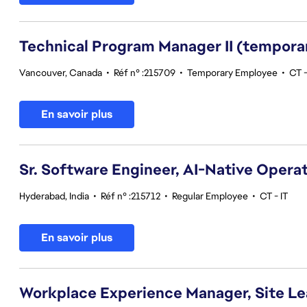
Technical Program Manager II (tempora
Vancouver, Canada
•
Réf n° :215709
•
Temporary Employee
•
CT -
En savoir plus
Sr. Software Engineer, AI-Native Opera
Hyderabad, India
•
Réf n° :215712
•
Regular Employee
•
CT - IT
En savoir plus
Workplace Experience Manager, Site L