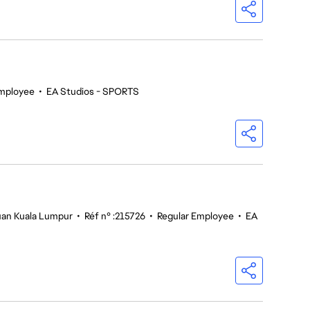
mployee
•
EA Studios - SPORTS
tuan Kuala Lumpur
•
Réf n° :215726
•
Regular Employee
•
EA