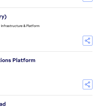
ry)
 Infrastructure & Platform
tions Platform
ead