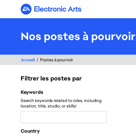
Electronic Arts
Nos postes à pourvoir
Accueil
Postes à pourvoir
Filtrer les postes par
Filtrer les postes par
Keywords
Search keywords related to roles, including
location, title, studio, or skills!
Country