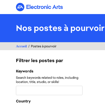
Electronic Arts
Nos postes à pourvoir
Accueil
Postes à pourvoir
Filtrer les postes par
Filtrer les postes par
Keywords
Search keywords related to roles, including
location, title, studio, or skills!
Country