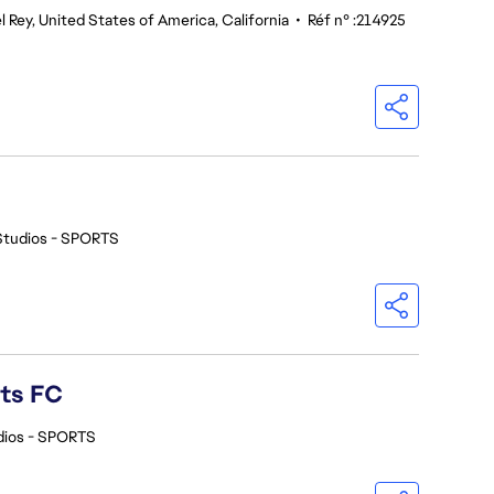
l Rey, United States of America, California
•
Réf n° :214925
Studios - SPORTS
rts FC
dios - SPORTS