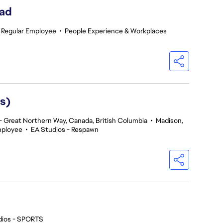
ead
Regular Employee
•
People Experience & Workplaces
s)
 Great Northern Way, Canada, British Columbia
•
Madison,
mployee
•
EA Studios - Respawn
dios - SPORTS