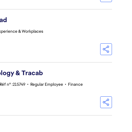
ead
xperience & Workplaces
logy & Tracab
Réf n° :215749
•
Regular Employee
•
Finance