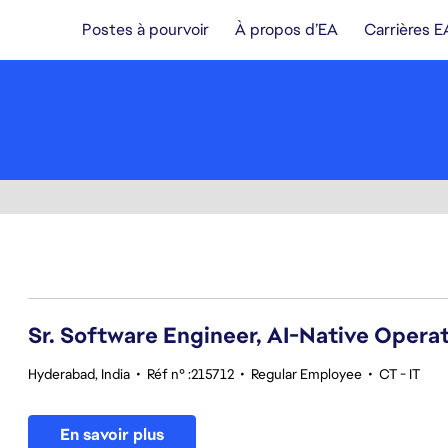
Postes à pourvoir
À propos d’EA
Carrières E
61-80 sur 342 Aucun résultat
Sr. Software Engineer, AI-Native Opera
Hyderabad, India
•
Réf n° :215712
•
Regular Employee
•
CT - IT
En savoir plus