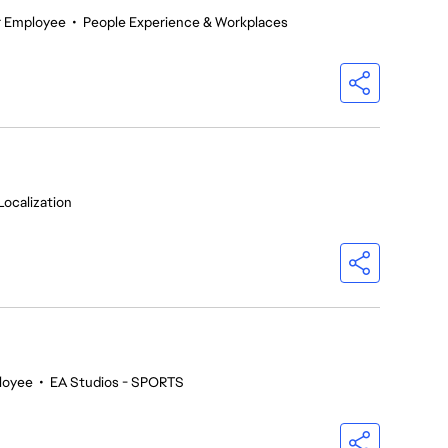
r Employee
•
People Experience & Workplaces
Localization
loyee
•
EA Studios - SPORTS