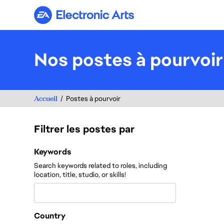
Electronic Arts
Nos postes à pourvoir
Accueil
Postes à pourvoir
Filtrer les postes par
Filtrer les postes par
Keywords
Search keywords related to roles, including
location, title, studio, or skills!
Country