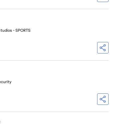
Studios - SPORTS
ecurity
C