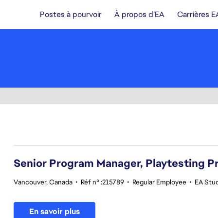
Postes à pourvoir
À propos d’EA
Carrières E
21-40 sur 342 Aucun résultat
Senior Program Manager, Playtesting 
Vancouver, Canada
•
Réf n° :215789
•
Regular Employee
•
EA Stud
En savoir plus