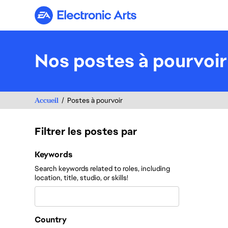
Electronic Arts
Nos postes à pourvoir
Accueil
Postes à pourvoir
Filtrer les postes par
Filtrer les postes par
Keywords
Search keywords related to roles, including
location, title, studio, or skills!
Country