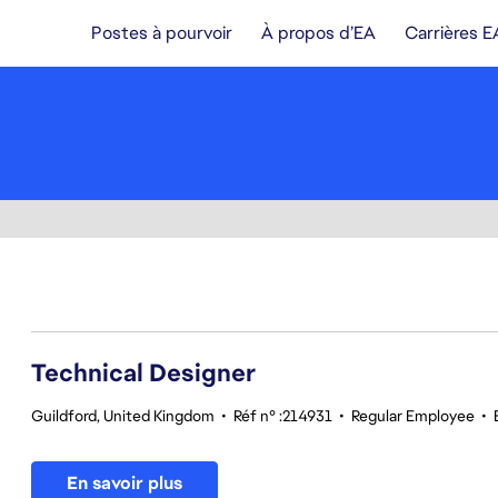
Postes à pourvoir
À propos d’EA
Carrières E
81-100 sur 342 Aucun résultat
Technical Designer
Guildford, United Kingdom
•
Réf n° :214931
•
Regular Employee
•
En savoir plus