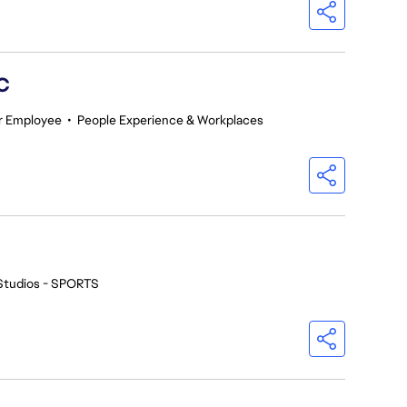
GC
r Employee
•
People Experience & Workplaces
Studios - SPORTS