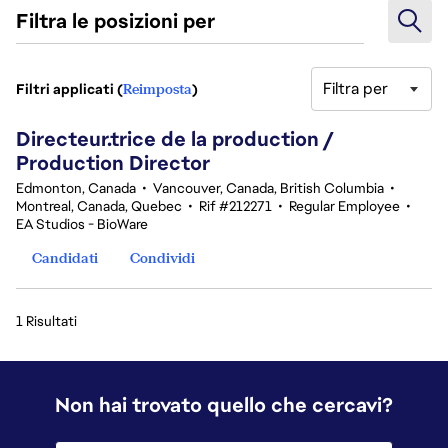
Filtra le posizioni per
Filtra per
Filtri applicati (
Reimposta
)
1 Risultati
Directeur.trice de la production /
Production Director
Edmonton, Canada
•
Vancouver, Canada, British Columbia
•
Montreal, Canada, Quebec
•
Rif #212271
•
Regular Employee
•
EA Studios - BioWare
Candidati
Condividi
1 Risultati
Non hai trovato quello che cercavi?