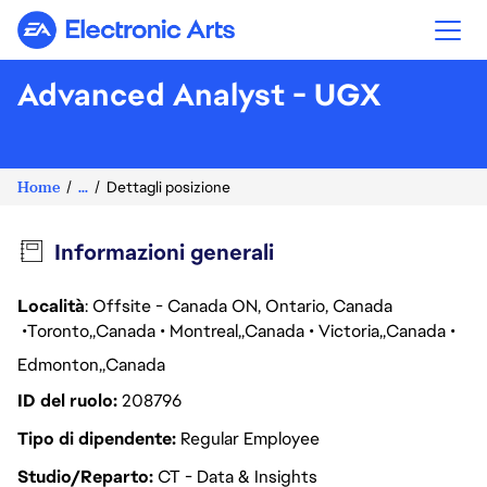
Electronic Arts
Advanced Analyst - UGX
Home
...
Dettagli posizione
Informazioni generali
Località
: Offsite - Canada ON, Ontario, Canada
Toronto
Canada
Montreal
Canada
Victoria
Canada
Edmonton
Canada
ID del ruolo
208796
Tipo di dipendente
Regular Employee
Studio/Reparto
CT - Data & Insights