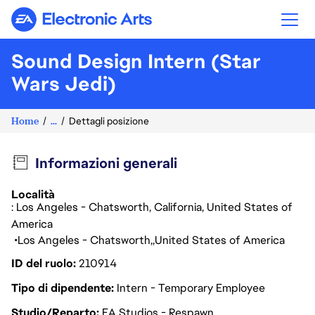
Electronic Arts
Sound Design Intern (Star
Wars Jedi)
Home
...
Dettagli posizione
Informazioni generali
Località
: Los Angeles - Chatsworth, California, United States of
America
Los Angeles - Chatsworth
United States of America
ID del ruolo
210914
Tipo di dipendente
Intern - Temporary Employee
Studio/Reparto
EA Studios - Respawn