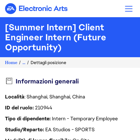
Electronic Arts
[Summer Intern] Client
Engineer Intern (Future
Opportunity)
Home
...
Dettagli posizione
Informazioni generali
Località
: Shanghai, Shanghai, China
ID del ruolo
210944
Tipo di dipendente
Intern - Temporary Employee
Studio/Reparto
EA Studios - SPORTS